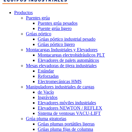
Productos
Puentes grúa
Puentes grúa pesados
Puente grúa ligero
Grúas pórtico
Grúas pórtico industrial pesado
Grúas pórtico ligero
Montacargas Industriales y Elevadores
Montacargas electrohidráulicos PLT
Elevadores de palets automáticos
Mesas elevadoras de tijera industriales
Estándar
Reforzadas
Electromecánicas HMS
Manipuladores industriales de cargas
de Vacío
Ingrávidos
Elevadores móviles industriales
Elevadores NEWTON / REFLEX
Sistema de ventosas VACU-LIFT
Grúa pluma giratorias
Grúas plumas portátiles ligeras
Grúas pluma fijas de columna