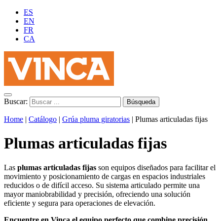
ES
EN
FR
CA
Buscar:
Home
|
Catálogo
|
Grúa pluma giratorias
|
Plumas articuladas fijas
Plumas articuladas fijas
Las
plumas articuladas fijas
son equipos diseñados para facilitar el
movimiento y posicionamiento de cargas en espacios industriales
reducidos o de difícil acceso. Su sistema articulado permite una
mayor maniobrabilidad y precisión, ofreciendo una solución
eficiente y segura para operaciones de elevación.
Encuentre en Vinca el equipo perfecto que combine precisión,