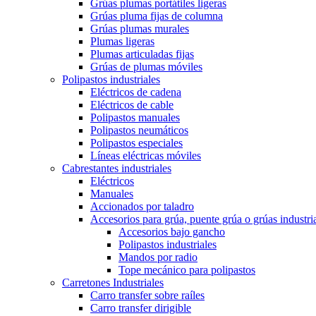
Grúas plumas portátiles ligeras
Grúas pluma fijas de columna
Grúas plumas murales
Plumas ligeras
Plumas articuladas fijas
Grúas de plumas móviles
Polipastos industriales
Eléctricos de cadena
Eléctricos de cable
Polipastos manuales
Polipastos neumáticos
Polipastos especiales
Líneas eléctricas móviles
Cabrestantes industriales
Eléctricos
Manuales
Accionados por taladro
Accesorios para grúa, puente grúa o grúas industri
Accesorios bajo gancho
Polipastos industriales
Mandos por radio
Tope mecánico para polipastos
Carretones Industriales
Carro transfer sobre raíles
Carro transfer dirigible