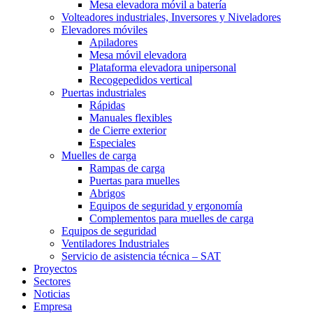
Mesa elevadora móvil a batería
Volteadores industriales, Inversores y Niveladores
Elevadores móviles
Apiladores
Mesa móvil elevadora
Plataforma elevadora unipersonal
Recogepedidos vertical
Puertas industriales
Rápidas
Manuales flexibles
de Cierre exterior
Especiales
Muelles de carga
Rampas de carga
Puertas para muelles
Abrigos
Equipos de seguridad y ergonomía
Complementos para muelles de carga
Equipos de seguridad
Ventiladores Industriales
Servicio de asistencia técnica – SAT
Proyectos
Sectores
Noticias
Empresa