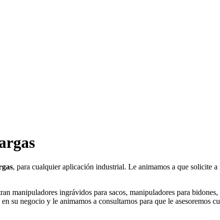
cargas
rgas
, para cualquier aplicación industrial. Le animamos a que solicite 
an manipuladores ingrávidos para sacos, manipuladores para bidones, m
s
en su negocio y
le animamos a consultarnos para que le asesoremos cuá