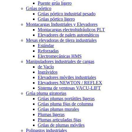
Puente grúa ligero
Grúas pórtico
Grúas pórtico industrial pesado
Grúas pórtico ligero
Montacargas Industriales y Elevadores
Montacargas electrohidráulicos PLT
Elevadores de palets automáticos
Mesas elevadoras de tijera industriales
Estándar
Reforzadas
Electromecánicas HMS
Manipuladores industriales de cargas
de Vacío
Ingrávidos
Elevadores móviles industriales
Elevadores NEWTON / REFLEX
Sistema de ventosas VACU-LIFT
Grúa pluma giratorias
Grúas plumas portátiles ligeras
Grúas pluma fijas de columna
Grúas plumas murales
Plumas ligeras
Plumas articuladas fijas
Grúas de plumas móviles
Polipastos industriales