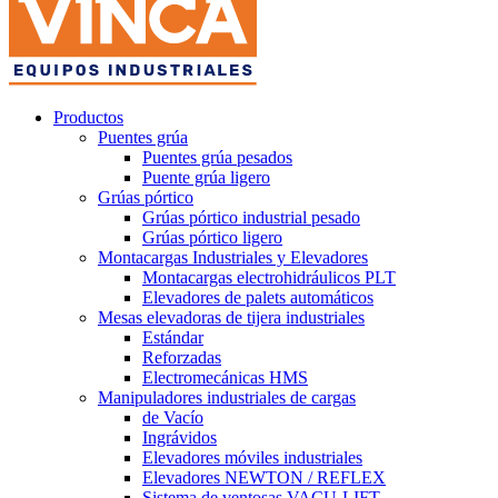
Productos
Puentes grúa
Puentes grúa pesados
Puente grúa ligero
Grúas pórtico
Grúas pórtico industrial pesado
Grúas pórtico ligero
Montacargas Industriales y Elevadores
Montacargas electrohidráulicos PLT
Elevadores de palets automáticos
Mesas elevadoras de tijera industriales
Estándar
Reforzadas
Electromecánicas HMS
Manipuladores industriales de cargas
de Vacío
Ingrávidos
Elevadores móviles industriales
Elevadores NEWTON / REFLEX
Sistema de ventosas VACU-LIFT