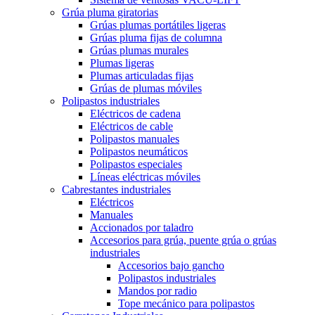
Grúa pluma giratorias
Grúas plumas portátiles ligeras
Grúas pluma fijas de columna
Grúas plumas murales
Plumas ligeras
Plumas articuladas fijas
Grúas de plumas móviles
Polipastos industriales
Eléctricos de cadena
Eléctricos de cable
Polipastos manuales
Polipastos neumáticos
Polipastos especiales
Líneas eléctricas móviles
Cabrestantes industriales
Eléctricos
Manuales
Accionados por taladro
Accesorios para grúa, puente grúa o grúas
industriales
Accesorios bajo gancho
Polipastos industriales
Mandos por radio
Tope mecánico para polipastos