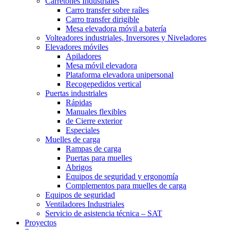
Carretones Industriales
Carro transfer sobre raíles
Carro transfer dirigible
Mesa elevadora móvil a batería
Volteadores industriales, Inversores y Niveladores
Elevadores móviles
Apiladores
Mesa móvil elevadora
Plataforma elevadora unipersonal
Recogepedidos vertical
Puertas industriales
Rápidas
Manuales flexibles
de Cierre exterior
Especiales
Muelles de carga
Rampas de carga
Puertas para muelles
Abrigos
Equipos de seguridad y ergonomía
Complementos para muelles de carga
Equipos de seguridad
Ventiladores Industriales
Servicio de asistencia técnica – SAT
Proyectos