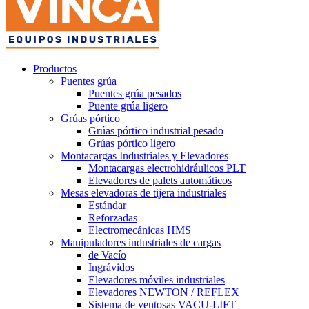
Productos
Puentes grúa
Puentes grúa pesados
Puente grúa ligero
Grúas pórtico
Grúas pórtico industrial pesado
Grúas pórtico ligero
Montacargas Industriales y Elevadores
Montacargas electrohidráulicos PLT
Elevadores de palets automáticos
Mesas elevadoras de tijera industriales
Estándar
Reforzadas
Electromecánicas HMS
Manipuladores industriales de cargas
de Vacío
Ingrávidos
Elevadores móviles industriales
Elevadores NEWTON / REFLEX
Sistema de ventosas VACU-LIFT