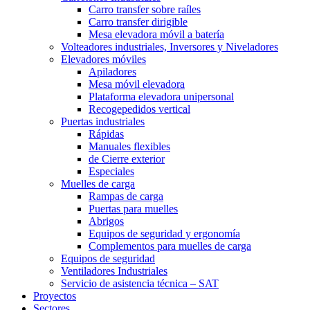
Carro transfer sobre raíles
Carro transfer dirigible
Mesa elevadora móvil a batería
Volteadores industriales, Inversores y Niveladores
Elevadores móviles
Apiladores
Mesa móvil elevadora
Plataforma elevadora unipersonal
Recogepedidos vertical
Puertas industriales
Rápidas
Manuales flexibles
de Cierre exterior
Especiales
Muelles de carga
Rampas de carga
Puertas para muelles
Abrigos
Equipos de seguridad y ergonomía
Complementos para muelles de carga
Equipos de seguridad
Ventiladores Industriales
Servicio de asistencia técnica – SAT
Proyectos
Sectores