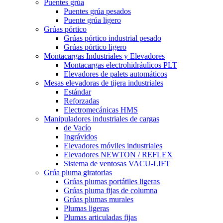
Puentes grúa
Puentes grúa pesados
Puente grúa ligero
Grúas pórtico
Grúas pórtico industrial pesado
Grúas pórtico ligero
Montacargas Industriales y Elevadores
Montacargas electrohidráulicos PLT
Elevadores de palets automáticos
Mesas elevadoras de tijera industriales
Estándar
Reforzadas
Electromecánicas HMS
Manipuladores industriales de cargas
de Vacío
Ingrávidos
Elevadores móviles industriales
Elevadores NEWTON / REFLEX
Sistema de ventosas VACU-LIFT
Grúa pluma giratorias
Grúas plumas portátiles ligeras
Grúas pluma fijas de columna
Grúas plumas murales
Plumas ligeras
Plumas articuladas fijas