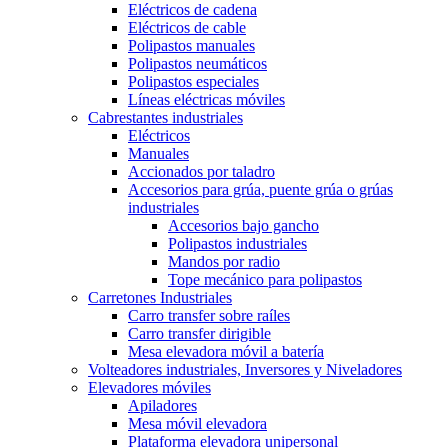
Eléctricos de cadena
Eléctricos de cable
Polipastos manuales
Polipastos neumáticos
Polipastos especiales
Líneas eléctricas móviles
Cabrestantes industriales
Eléctricos
Manuales
Accionados por taladro
Accesorios para grúa, puente grúa o grúas
industriales
Accesorios bajo gancho
Polipastos industriales
Mandos por radio
Tope mecánico para polipastos
Carretones Industriales
Carro transfer sobre raíles
Carro transfer dirigible
Mesa elevadora móvil a batería
Volteadores industriales, Inversores y Niveladores
Elevadores móviles
Apiladores
Mesa móvil elevadora
Plataforma elevadora unipersonal