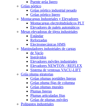
Puente grúa ligero
Grúas pórtico
Grúas pórtico industrial pesado
Grúas pórtico ligero
Montacargas Industriales y Elevadores
Montacargas electrohidráulicos PLT
Elevadores de palets automáticos
Mesas elevadoras de tijera industriales
Estándar
Reforzadas
Electromecánicas HMS
Manipuladores industriales de cargas
de Vacío
Ingrávidos
Elevadores móviles industriales
Elevadores NEWTON / REFLEX
Sistema de ventosas VACU-LIFT
Grúa pluma giratorias
Grúas plumas portátiles ligeras
Grúas pluma fijas de columna
Grúas plumas murales
Plumas ligeras
Plumas articuladas fijas
Grúas de plumas móviles
Polipastos industriales