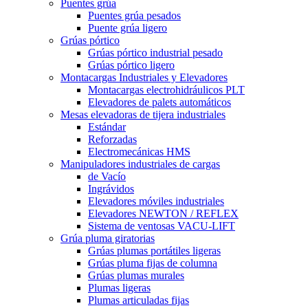
Puentes grúa
Puentes grúa pesados
Puente grúa ligero
Grúas pórtico
Grúas pórtico industrial pesado
Grúas pórtico ligero
Montacargas Industriales y Elevadores
Montacargas electrohidráulicos PLT
Elevadores de palets automáticos
Mesas elevadoras de tijera industriales
Estándar
Reforzadas
Electromecánicas HMS
Manipuladores industriales de cargas
de Vacío
Ingrávidos
Elevadores móviles industriales
Elevadores NEWTON / REFLEX
Sistema de ventosas VACU-LIFT
Grúa pluma giratorias
Grúas plumas portátiles ligeras
Grúas pluma fijas de columna
Grúas plumas murales
Plumas ligeras
Plumas articuladas fijas