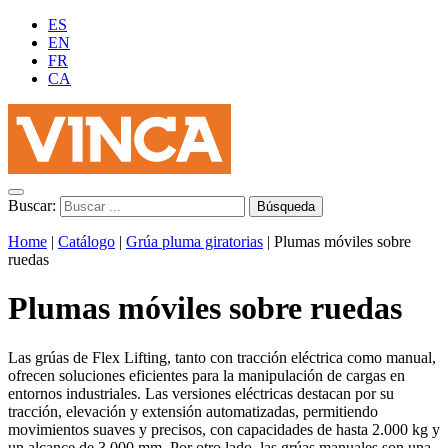
ES
EN
FR
CA
Buscar:
Home
|
Catálogo
|
Grúa pluma giratorias
|
Plumas móviles sobre
ruedas
Plumas móviles sobre ruedas
Las grúas de Flex Lifting, tanto con tracción eléctrica como manual,
ofrecen soluciones eficientes para la manipulación de cargas en
entornos industriales. Las versiones eléctricas destacan por su
tracción, elevación y extensión automatizadas, permitiendo
movimientos suaves y precisos, con capacidades de hasta 2.000 kg y
un alcance de 3.000 mm. Por otro lado, las grúas manuales son una