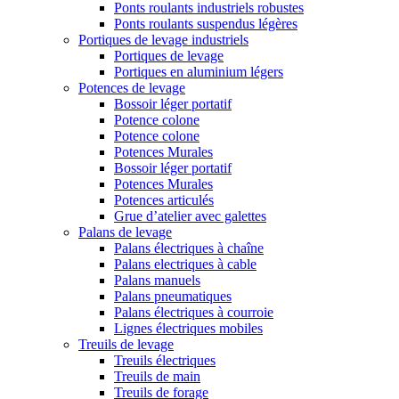
Ponts roulants industriels robustes
Ponts roulants suspendus légères
Portiques de levage industriels
Portiques de levage
Portiques en aluminium légers
Potences de levage
Bossoir léger portatif
Potence colone
Potence colone
Potences Murales
Bossoir léger portatif
Potences Murales
Potences articulés
Grue d’atelier avec galettes
Palans de levage
Palans électriques à chaîne
Palans electriques à cable
Palans manuels
Palans pneumatiques
Palans électriques à courroie
Lignes électriques mobiles
Treuils de levage
Treuils électriques
Treuils de main
Treuils de forage