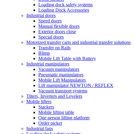
Loading dock safety systems
Loading Dock Accessories
Industrial doors
Speed doors
Manual flexible doors
Exterior doors close
Special doors
Motorized transfer carts and industrial transfer solutions
Transfer on Rails
Blimp
Mobile Lift Table with Battery
Industrial manipulators
Vacuum manipulators
Pneumatic manipulators
Mobile Lift Manipulators
Lift manipulator NEWTON / REFLEX
Vacuum transport systems
Tilters, Inverters and Levelers
Mobile lifters
Stackers
Mobile lifting table
One person lifting platform
Order picker
Industrial fans
Loading dock safety systems