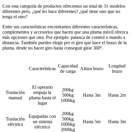
Con esta categoría de productos ofrecemos un total de 31 modelos
diferentes pero, ¿qué les hace diferentes? ¿qué tiene uno que no
tenga el otro?
Entre sus características encontramos diferentes características,
complementos y accesorios que hacen que una pluma móvil ofrezca
más opciones que otra. Por ejemplo: palanca de control o mando a
distancia. También puedes elegir pro el giro que hace el brazo de la
pluma, desde no hacer giro hasta conseguir girar 360º.
Capacidad
Longitud
Características
Altura brazo
de carga
brazo
El operario
200kg
Traslación
empuja la
500kg
Hasta 3m
Hasta 2m
manual
pluma hasta el
1000kg
lugar
200kg
Equipadas con
Traslación
500kg
un sistema
Hasta 5m
Hasta 3m
eléctrica
1000kg
eléctrico
2000kg