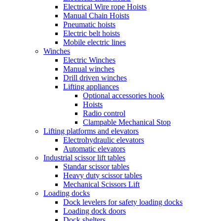
Electrical Wire rope Hoists
Manual Chain Hoists
Pneumatic hoists
Electric belt hoists
Mobile electric lines
Winches
Electric Winches
Manual winches
Drill driven winches
Lifting appliances
Optional accessories hook
Hoists
Radio control
Clampable Mechanical Stop
Lifting platforms and elevators
Electrohydraulic elevators
Automatic elevators
Industrial scissor lift tables
Standar scissor tables
Heavy duty scissor tables
Mechanical Scissors Lift
Loading docks
Dock levelers for safety loading docks
Loading dock doors
Dock shelters