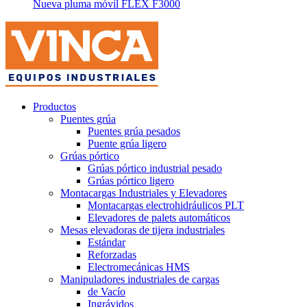
Nueva pluma móvil FLEX F3000
Productos
Puentes grúa
Puentes grúa pesados
Puente grúa ligero
Grúas pórtico
Grúas pórtico industrial pesado
Grúas pórtico ligero
Montacargas Industriales y Elevadores
Montacargas electrohidráulicos PLT
Elevadores de palets automáticos
Mesas elevadoras de tijera industriales
Estándar
Reforzadas
Electromecánicas HMS
Manipuladores industriales de cargas
de Vacío
Ingrávidos