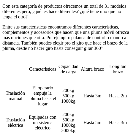
Con esta categoría de productos ofrecemos un total de 31 modelos
diferentes pero, ¿qué les hace diferentes? ¿qué tiene uno que no
tenga el otro?
Entre sus características encontramos diferentes características,
complementos y accesorios que hacen que una pluma móvil ofrezca
más opciones que otra. Por ejemplo: palanca de control o mando a
distancia. También puedes elegir pro el giro que hace el brazo de la
pluma, desde no hacer giro hasta conseguir girar 360º.
Capacidad
Longitud
Características
Altura brazo
de carga
brazo
El operario
200kg
Traslación
empuja la
500kg
Hasta 3m
Hasta 2m
manual
pluma hasta el
1000kg
lugar
200kg
Equipadas con
Traslación
500kg
un sistema
Hasta 5m
Hasta 3m
eléctrica
1000kg
eléctrico
2000kg