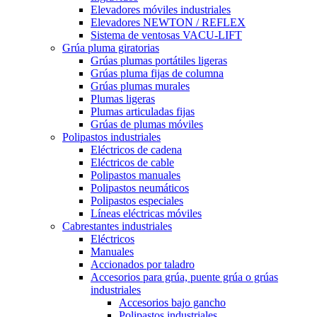
Elevadores móviles industriales
Elevadores NEWTON / REFLEX
Sistema de ventosas VACU-LIFT
Grúa pluma giratorias
Grúas plumas portátiles ligeras
Grúas pluma fijas de columna
Grúas plumas murales
Plumas ligeras
Plumas articuladas fijas
Grúas de plumas móviles
Polipastos industriales
Eléctricos de cadena
Eléctricos de cable
Polipastos manuales
Polipastos neumáticos
Polipastos especiales
Líneas eléctricas móviles
Cabrestantes industriales
Eléctricos
Manuales
Accionados por taladro
Accesorios para grúa, puente grúa o grúas
industriales
Accesorios bajo gancho
Polipastos industriales