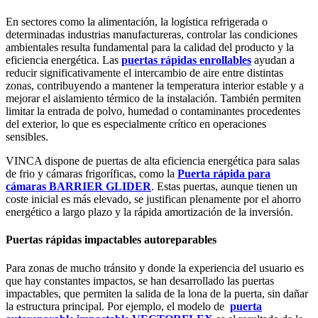
En sectores como la alimentación, la logística refrigerada o
determinadas industrias manufactureras, controlar las condiciones
ambientales resulta fundamental
para la calidad del producto y la
eficiencia energética.
Las
puertas rápidas enrollables
ayudan a
reducir
significativamente
el intercambio de aire entre distintas
zonas, contribuyendo a mantener la temperatura interior estable y a
mejorar el aislamiento térmico de la instalación. También permiten
limitar la entrada de polvo, humedad o contaminantes procedentes
del exterio
r, lo que es especialmente crítico en operaciones
sensibles.
VINCA dispone de puertas de alta eficiencia energética para salas
de frio y cámaras frigoríficas, como la
Puerta rápida para
cámaras BARRIER GLIDER
. Estas puertas,
aunque tienen un
coste inicial es más elevado
,
se justifican
plenamente por el ahorro
energético a largo plazo y la rápida amortización de la inversión.
Puertas rápidas impactables autoreparables
Para zonas de mucho tránsito y donde la experiencia del usuario es
que hay constantes impactos, se han desarrollado las puertas
impactables, que
permiten la salida de la lona de la puerta, sin dañar
la estructura
principal
.
Por ejemplo,
el modelo de
puerta