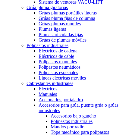
Sistema de ventosas VACU-LIFT
Grúa pluma giratorias
Grúas plumas portátiles ligeras
Grúas pluma fijas de columna
Grúas plumas murales
Plumas ligeras
Plumas articuladas fijas
Grúas de plumas móviles
Polipastos industriales
Eléctricos de cadena
Eléctricos de cable
Polipastos manuales
Polipastos neumáticos
Polipastos especiales
Líneas eléctricas móviles
Cabrestantes industriales
Eléctricos
Manuales
Accionados por taladro
Accesorios para grúa, puente grúa o grúas
industriales
Accesorios bajo gancho
Polipastos industriales
Mandos por radio
Tope mecánico para polipastos