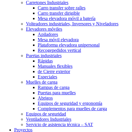
Carretones Industriales
Carro transfer sobre raíles
Carro transfer dirigible
Mesa elevadora móvil a batería
Volteadores industriales, Inversores y Niveladores
Elevadores móviles
Apiladores
Mesa móvil elevadora
Plataforma elevadora unipersonal
Recogepedidos vertical
Puertas industriales
Rápidas
Manuales flexibles
de Cierre exterior
Especiales
Muelles de carga
Rampas de carga
Puertas para muelles
Abrigos
Equipos de seguridad y ergonomía
Complementos para muelles de carga
Equipos de seguridad
Ventiladores Industriales
Servicio de asistencia técnica – SAT
Proyectos