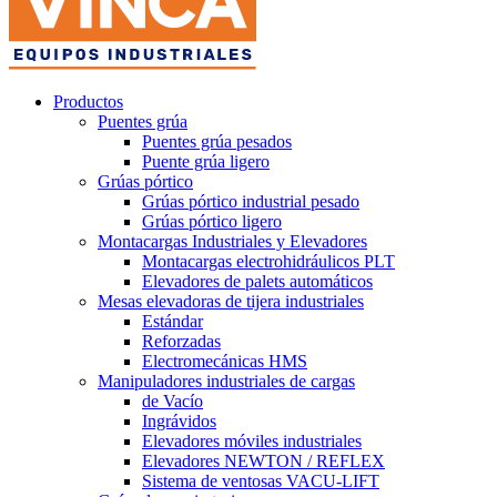
Productos
Puentes grúa
Puentes grúa pesados
Puente grúa ligero
Grúas pórtico
Grúas pórtico industrial pesado
Grúas pórtico ligero
Montacargas Industriales y Elevadores
Montacargas electrohidráulicos PLT
Elevadores de palets automáticos
Mesas elevadoras de tijera industriales
Estándar
Reforzadas
Electromecánicas HMS
Manipuladores industriales de cargas
de Vacío
Ingrávidos
Elevadores móviles industriales
Elevadores NEWTON / REFLEX
Sistema de ventosas VACU-LIFT