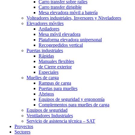
Carro transfer sobre raíles
Carro transfer dirigible
Mesa elevadora móvil a batería
Volteadores industriales, Inversores y Niveladores
Elevadores móviles
Apiladores
Mesa móvil elevadora
Plataforma elevadora unipersonal
Recogepedidos vertical
Puertas industriales
Rápidas
Manuales flexibles
de Cierre exterior
Especiales
Muelles de carga
Rampas de carga
Puertas para muelles
Abrigos
Equipos de seguridad y ergonomía
Complementos para muelles de carga
Equipos de seguridad
Ventiladores Industriales
Servicio de asistencia técnica – SAT
Proyectos
Sectores