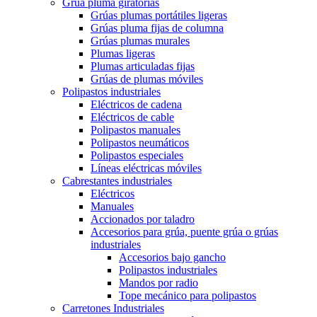
Grúa pluma giratorias
Grúas plumas portátiles ligeras
Grúas pluma fijas de columna
Grúas plumas murales
Plumas ligeras
Plumas articuladas fijas
Grúas de plumas móviles
Polipastos industriales
Eléctricos de cadena
Eléctricos de cable
Polipastos manuales
Polipastos neumáticos
Polipastos especiales
Líneas eléctricas móviles
Cabrestantes industriales
Eléctricos
Manuales
Accionados por taladro
Accesorios para grúa, puente grúa o grúas
industriales
Accesorios bajo gancho
Polipastos industriales
Mandos por radio
Tope mecánico para polipastos
Carretones Industriales