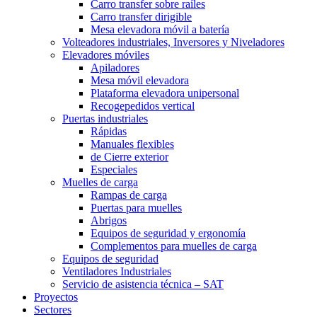
Carro transfer sobre raíles
Carro transfer dirigible
Mesa elevadora móvil a batería
Volteadores industriales, Inversores y Niveladores
Elevadores móviles
Apiladores
Mesa móvil elevadora
Plataforma elevadora unipersonal
Recogepedidos vertical
Puertas industriales
Rápidas
Manuales flexibles
de Cierre exterior
Especiales
Muelles de carga
Rampas de carga
Puertas para muelles
Abrigos
Equipos de seguridad y ergonomía
Complementos para muelles de carga
Equipos de seguridad
Ventiladores Industriales
Servicio de asistencia técnica – SAT
Proyectos
Sectores