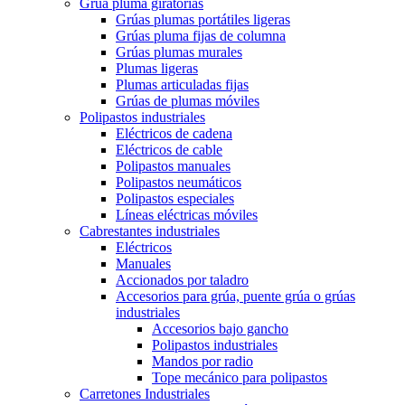
Grúa pluma giratorias
Grúas plumas portátiles ligeras
Grúas pluma fijas de columna
Grúas plumas murales
Plumas ligeras
Plumas articuladas fijas
Grúas de plumas móviles
Polipastos industriales
Eléctricos de cadena
Eléctricos de cable
Polipastos manuales
Polipastos neumáticos
Polipastos especiales
Líneas eléctricas móviles
Cabrestantes industriales
Eléctricos
Manuales
Accionados por taladro
Accesorios para grúa, puente grúa o grúas
industriales
Accesorios bajo gancho
Polipastos industriales
Mandos por radio
Tope mecánico para polipastos
Carretones Industriales