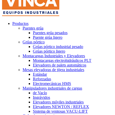
Productos
Puentes grúa
Puentes grúa pesados
Puente grúa ligero
Grúas pórtico
Grúas pórtico industrial pesado
Grúas pórtico ligero
Montacargas Industriales y Elevadores
Montacargas electrohidráulicos PLT
Elevadores de palets automáticos
Mesas elevadoras de tijera industriales
Estándar
Reforzadas
Electromecánicas HMS
Manipuladores industriales de cargas
de Vacío
Ingrávidos
Elevadores móviles industriales
Elevadores NEWTON / REFLEX
Sistema de ventosas VACU-LIFT