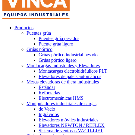
Productos
Puentes grúa
Puentes grúa pesados
Puente grúa ligero
Grúas pórtico
Grúas pórtico industrial pesado
Grúas pórtico ligero
Montacargas Industriales y Elevadores
Montacargas electrohidráulicos PLT
Elevadores de palets automáticos
Mesas elevadoras de tijera industriales
Estándar
Reforzadas
Electromecánicas HMS
Manipuladores industriales de cargas
de Vacío
Ingrávidos
Elevadores móviles industriales
Elevadores NEWTON / REFLEX
Sistema de ventosas VACU-LIFT