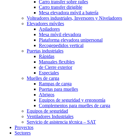
Carro transfer sobre raíles
Carro transfer dirigible
Mesa elevadora móvil a batería
Volteadores industriales, Inversores y Niveladores
Elevadores móviles
Apiladores
Mesa móvil elevadora
Plataforma elevadora unipersonal
Recogepedidos vertical
Puertas industriales
Rápidas
Manuales flexibles
de Cierre exterior
Especiales
Muelles de carga
Rampas de carga
Puertas para muelles
Abrigos
Equipos de seguridad y ergonomía
Complementos para muelles de carga
Equipos de seguridad
Ventiladores Industriales
Servicio de asistencia técnica – SAT
Proyectos
Sectores