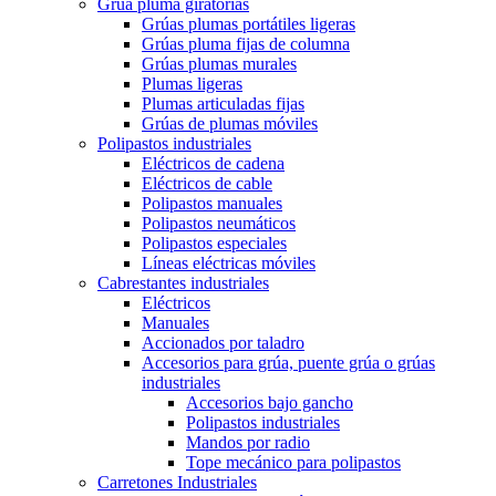
Grúa pluma giratorias
Grúas plumas portátiles ligeras
Grúas pluma fijas de columna
Grúas plumas murales
Plumas ligeras
Plumas articuladas fijas
Grúas de plumas móviles
Polipastos industriales
Eléctricos de cadena
Eléctricos de cable
Polipastos manuales
Polipastos neumáticos
Polipastos especiales
Líneas eléctricas móviles
Cabrestantes industriales
Eléctricos
Manuales
Accionados por taladro
Accesorios para grúa, puente grúa o grúas
industriales
Accesorios bajo gancho
Polipastos industriales
Mandos por radio
Tope mecánico para polipastos
Carretones Industriales