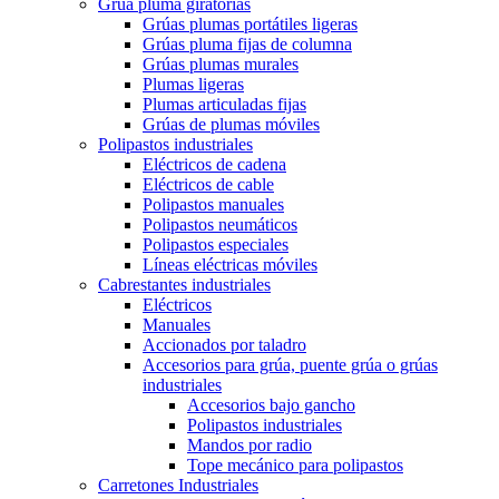
Grúa pluma giratorias
Grúas plumas portátiles ligeras
Grúas pluma fijas de columna
Grúas plumas murales
Plumas ligeras
Plumas articuladas fijas
Grúas de plumas móviles
Polipastos industriales
Eléctricos de cadena
Eléctricos de cable
Polipastos manuales
Polipastos neumáticos
Polipastos especiales
Líneas eléctricas móviles
Cabrestantes industriales
Eléctricos
Manuales
Accionados por taladro
Accesorios para grúa, puente grúa o grúas
industriales
Accesorios bajo gancho
Polipastos industriales
Mandos por radio
Tope mecánico para polipastos
Carretones Industriales