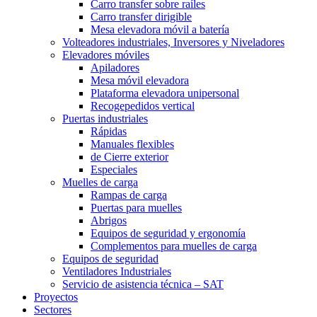
Carro transfer sobre raíles
Carro transfer dirigible
Mesa elevadora móvil a batería
Volteadores industriales, Inversores y Niveladores
Elevadores móviles
Apiladores
Mesa móvil elevadora
Plataforma elevadora unipersonal
Recogepedidos vertical
Puertas industriales
Rápidas
Manuales flexibles
de Cierre exterior
Especiales
Muelles de carga
Rampas de carga
Puertas para muelles
Abrigos
Equipos de seguridad y ergonomía
Complementos para muelles de carga
Equipos de seguridad
Ventiladores Industriales
Servicio de asistencia técnica – SAT
Proyectos
Sectores