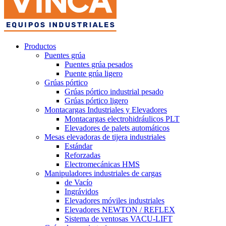
Productos
Puentes grúa
Puentes grúa pesados
Puente grúa ligero
Grúas pórtico
Grúas pórtico industrial pesado
Grúas pórtico ligero
Montacargas Industriales y Elevadores
Montacargas electrohidráulicos PLT
Elevadores de palets automáticos
Mesas elevadoras de tijera industriales
Estándar
Reforzadas
Electromecánicas HMS
Manipuladores industriales de cargas
de Vacío
Ingrávidos
Elevadores móviles industriales
Elevadores NEWTON / REFLEX
Sistema de ventosas VACU-LIFT