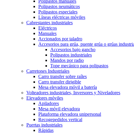
Polipastos manuales
Polipastos neumáticos
Polipastos especiales
Líneas eléctricas móviles
Cabrestantes industriales
Eléctricos
Manuales
Accionados por taladro
Accesorios para grúa, puente grúa o grúas industri
Accesorios bajo gancho
Polipastos industriales
Mandos por radio
Tope mecánico para polipastos
Carretones Industriales
Carro transfer sobre raíles
Carro transfer dirigible
Mesa elevadora móvil a batería
Volteadores industriales, Inversores y Niveladores
Elevadores móviles
Apiladores
Mesa móvil elevadora
Plataforma elevadora unipersonal
Recogepedidos vertical
Puertas industriales
Rápidas