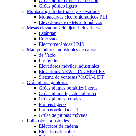
Grúas pórtico industrial pesado
Grúas pórtico ligero
Montacargas Industriales y Elevadores
Montacargas electrohidráulicos PLT
Elevadores de palets automáticos
Mesas elevadoras de tijera industriales
Estándar
Reforzadas
Electromecánicas HMS
Manipuladores industriales de cargas
de Vacío
Ingrávidos
Elevadores móviles industriales
Elevadores NEWTON / REFLEX
Sistema de ventosas VACU-LIFT
Grúa pluma giratorias
Grúas plumas portátiles ligeras
Grúas pluma fijas de columna
Grúas plumas murales
Plumas ligeras
Plumas articuladas fijas
Grúas de plumas móviles
Polipastos industriales
Eléctricos de cadena
Eléctricos de cable