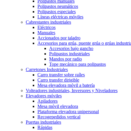
Polipastos manuales
Polipastos neumáticos
Polipastos especiales
Líneas eléctricas móviles
Cabrestantes industriales
Eléctricos
Manuales
Accionados por taladro
Accesorios para grúa, puente grúa o grúas industri
Accesorios bajo gancho
Polipastos industriales
Mandos por radio
Tope mecánico para polipastos
Carretones Industriales
Carro transfer sobre raíles
Carro transfer dirigible
Mesa elevadora móvil a batería
Volteadores industriales, Inversores y Niveladores
Elevadores móviles
Apiladores
Mesa móvil elevadora
Plataforma elevadora unipersonal
Recogepedidos vertical
Puertas industriales
Rápidas