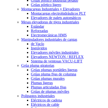
Grúas pórtico industrial pesado
Grúas pórtico ligero
Montacargas Industriales y Elevadores
Montacargas electrohidráulicos PLT
Elevadores de palets automáticos
Mesas elevadoras de tijera industriales
Estándar
Reforzadas
Electromecánicas HMS
Manipuladores industriales de cargas
de Vacío
Ingrávidos
Elevadores móviles industriales
Elevadores NEWTON / REFLEX
Sistema de ventosas VACU-LIFT
Grúa pluma giratorias
Grúas plumas portátiles ligeras
Grúas pluma fijas de columna
Grúas plumas murales
Plumas ligeras
Plumas articuladas fijas
Grúas de plumas móviles
Polipastos industriales
Eléctricos de cadena
Eléctricos de cable