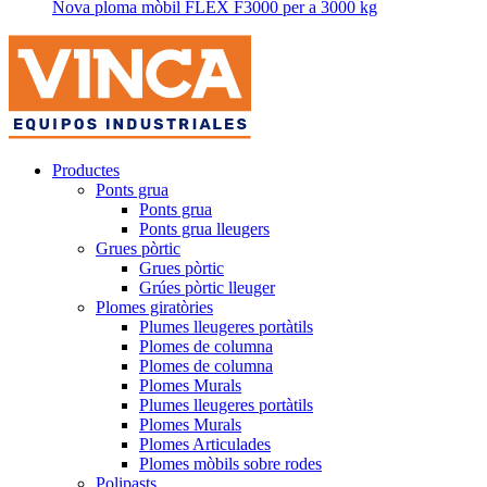
Nova ploma mòbil FLEX F3000 per a 3000 kg
Productes
Ponts grua
Ponts grua
Ponts grua lleugers
Grues pòrtic
Grues pòrtic
Grúes pòrtic lleuger
Plomes giratòries
Plumes lleugeres portàtils
Plomes de columna
Plomes de columna
Plomes Murals
Plumes lleugeres portàtils
Plomes Murals
Plomes Articulades
Plomes mòbils sobre rodes
Polipasts