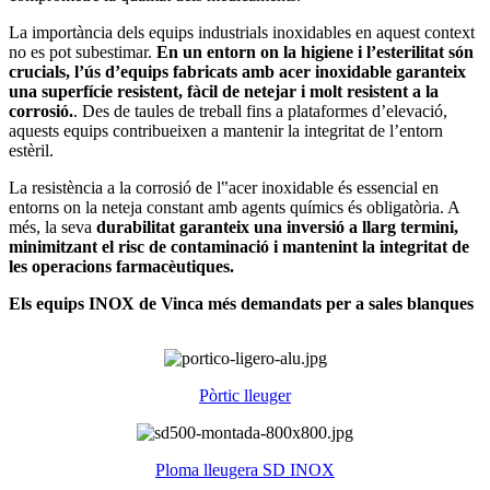
La importància dels equips industrials inoxidables en aquest context
no es pot subestimar.
En un entorn on la higiene i l’esterilitat són
crucials, l’ús d’equips fabricats amb acer inoxidable garanteix
una superfície resistent, fàcil de netejar i molt resistent a la
corrosió.
. Des de taules de treball fins a plataformes d’elevació,
aquests equips contribueixen a mantenir la integritat de l’entorn
estèril.
La resistència a la corrosió de l‟acer inoxidable és essencial en
entorns on la neteja constant amb agents químics és obligatòria. A
més, la seva
durabilitat garanteix una inversió a llarg termini,
minimitzant el risc de contaminació i mantenint la integritat de
les operacions farmacèutiques.
Els equips INOX de Vinca més demandats per a sales blanques
Pòrtic lleuger
Ploma lleugera SD INOX