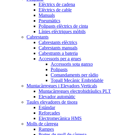
Elèctrics de cadena
Elèctrics de cable
Manuals
Pneumàtics
Polipasts elèctrics de cinta
Línies elèctriques mòbils
Cabrestants
Cabrestants elèctrics
Cabrestants manuals
Cabestrants a bateria
Accessoris per a grues
Accessoris sota ganxo
Polipasts
Comandaments per ràdio
Topall Mecànic Embridable
Muntacàrregues i Elevadors Verticals
Muntacàrregues electrohidràulics PLT
Elevador automàtic
Taules elevadores de tisora
Estàndar
Reforçades
Electromecànica HMS
Molls de càrrega
Rampes
Portes de moll de càrrega