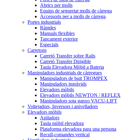
Abrics per molls
Equips de seguretat molls de càrrega
Accessoris per a molls de càrrega
Portes industrials
Ràpides
Manuals flexibles
Tancament exterior
Especials
Carretons
Carretó Transfer sobre Rails
Carretó Transfer Dirigible
Taula Elevadora Mòbil a Bateria
Manipuladors industrials de càrregues
Manipuladors de buit TROMPEX
Manipuladors ingràvids
Elevadors mòbils
Elevadors mòbils NEWTON / REFLEX
Manipuladors sota ganxo VACU-LIFT
Voltejadors, Inversors i anivelladors
Elevadors mòbils
Apiladors
Taula mòbil elevadora
Plataforma elevadora para una persona
Recull-comandes vertical