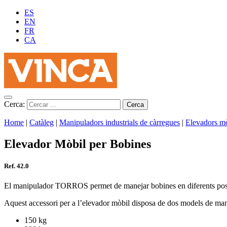
ES
EN
FR
CA
Cerca:
Home
|
Catàleg
|
Manipuladors industrials de càrregues
|
Elevadors mò
Elevador Mòbil per Bobines
Ref. 42.0
El manipulador TORROS permet de manejar bobines en diferents posicion
Aquest accessori per a l’elevador mòbil disposa de dos models de man
150 kg