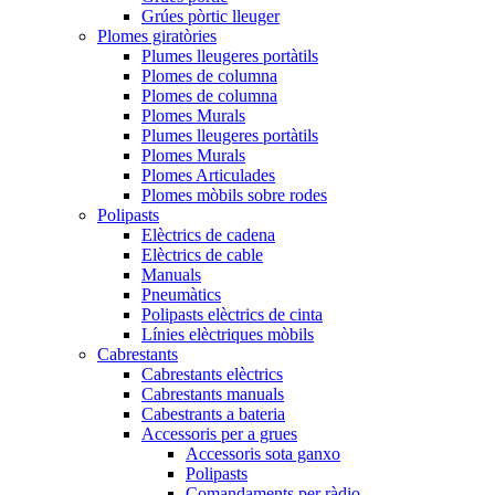
Grúes pòrtic lleuger
Plomes giratòries
Plumes lleugeres portàtils
Plomes de columna
Plomes de columna
Plomes Murals
Plumes lleugeres portàtils
Plomes Murals
Plomes Articulades
Plomes mòbils sobre rodes
Polipasts
Elèctrics de cadena
Elèctrics de cable
Manuals
Pneumàtics
Polipasts elèctrics de cinta
Línies elèctriques mòbils
Cabrestants
Cabrestants elèctrics
Cabrestants manuals
Cabestrants a bateria
Accessoris per a grues
Accessoris sota ganxo
Polipasts
Comandaments per ràdio