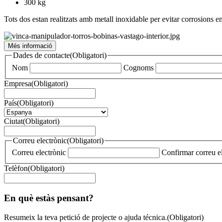
300 kg
Tots dos estan realitzats amb metall inoxidable per evitar corrosions 
Més informació
Dades de contacte
(Obligatori)
Nom
Cognoms
Empresa
(Obligatori)
País
(Obligatori)
Ciutat
(Obligatori)
Correu electrònic
(Obligatori)
Correu electrònic
Confirmar correu e
Telèfon
(Obligatori)
En què estàs pensant?
Resumeix la teva petició de projecte o ajuda técnica.
(Obligatori)