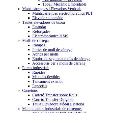
Topall Mecànic Embridable
Muntacàrregues i Elevadors Verticals
Muntacàrregues electrohidràulics PLT
Elevador automàtic
Taules elevadores de tisora
Estàndar
Reforçades
Electromecànica HMS
Molls de càrrega
Rampes
Portes de moll de càrrega
Abrics per molls
Equips de seguretat molls de càrrega
Accessoris per a molls de càrrega
Portes industrials
Ràpides
Manuals flexibles
Tancament exterior
Especials
Carretons
Carretó Transfer sobre Rails
Carretó Transfer Dirigible
Taula Elevadora Mòbil a Bateria
Manipuladors industrials de càrregues