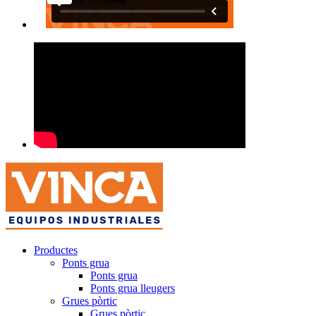
Productes
Ponts grua
Ponts grua
Ponts grua lleugers
Grues pòrtic
Grues pòrtic