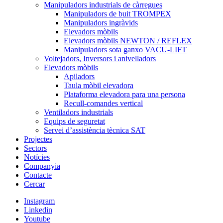
Manipuladors industrials de càrregues
Manipuladors de buit TROMPEX
Manipuladors ingràvids
Elevadors mòbils
Elevadors mòbils NEWTON / REFLEX
Manipuladors sota ganxo VACU-LIFT
Voltejadors, Inversors i anivelladors
Elevadors mòbils
Apiladors
Taula mòbil elevadora
Plataforma elevadora para una persona
Recull-comandes vertical
Ventiladors industrials
Equips de seguretat
Servei d’assistència tècnica SAT
Projectes
Sectors
Notícies
Companyia
Contacte
Cercar
Instagram
Linkedin
Youtube