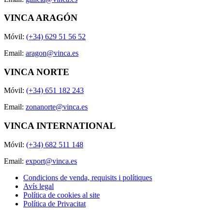
VINCA ARAGÓN
Móvil:
(+34) 629 51 56 52
Email:
aragon@vinca.es
VINCA NORTE
Móvil:
(+34) 651 182 243
Email:
zonanorte@vinca.es
VINCA INTERNATIONAL
Móvil:
(+34) 682 511 148
Email:
export@vinca.es
Condicions de venda, requisits i polítiques
Avís legal
Política de cookies al site
Política de Privacitat