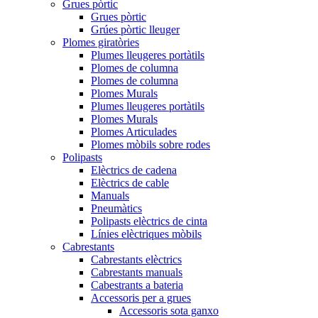
Grues pòrtic
Grues pòrtic
Grúes pòrtic lleuger
Plomes giratòries
Plumes lleugeres portàtils
Plomes de columna
Plomes de columna
Plomes Murals
Plumes lleugeres portàtils
Plomes Murals
Plomes Articulades
Plomes mòbils sobre rodes
Polipasts
Elèctrics de cadena
Elèctrics de cable
Manuals
Pneumàtics
Polipasts elèctrics de cinta
Línies elèctriques mòbils
Cabrestants
Cabrestants elèctrics
Cabrestants manuals
Cabestrants a bateria
Accessoris per a grues
Accessoris sota ganxo