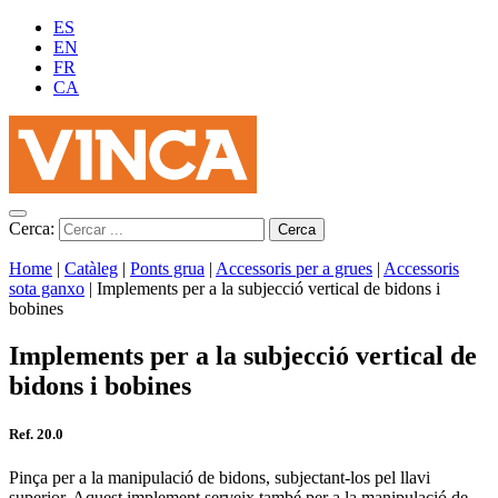
ES
EN
FR
CA
Cerca:
Home
|
Catàleg
|
Ponts grua
|
Accessoris per a grues
|
Accessoris
sota ganxo
|
Implements per a la subjecció vertical de bidons i
bobines
Implements per a la subjecció vertical de
bidons i bobines
Ref. 20.0
Pinça per a la manipulació de bidons, subjectant-los pel llavi
superior. Aquest implement serveix també per a la manipulació de