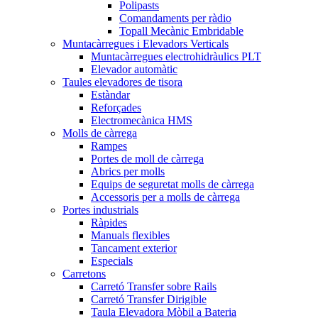
Polipasts
Comandaments per ràdio
Topall Mecànic Embridable
Muntacàrregues i Elevadors Verticals
Muntacàrregues electrohidràulics PLT
Elevador automàtic
Taules elevadores de tisora
Estàndar
Reforçades
Electromecànica HMS
Molls de càrrega
Rampes
Portes de moll de càrrega
Abrics per molls
Equips de seguretat molls de càrrega
Accessoris per a molls de càrrega
Portes industrials
Ràpides
Manuals flexibles
Tancament exterior
Especials
Carretons
Carretó Transfer sobre Rails
Carretó Transfer Dirigible
Taula Elevadora Mòbil a Bateria