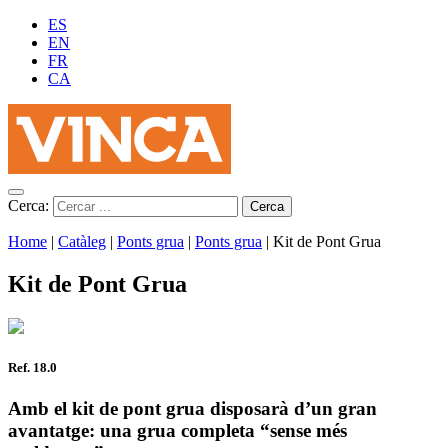
ES
EN
FR
CA
Cerca:
Home
|
Catàleg
|
Ponts grua
|
Ponts grua
|
Kit de Pont Grua
Kit de Pont Grua
Ref. 18.0
Amb el kit de pont grua disposarà d’un gran
avantatge: una grua completa “sense més