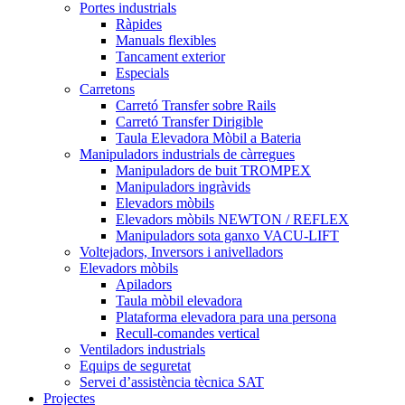
Portes industrials
Ràpides
Manuals flexibles
Tancament exterior
Especials
Carretons
Carretó Transfer sobre Rails
Carretó Transfer Dirigible
Taula Elevadora Mòbil a Bateria
Manipuladors industrials de càrregues
Manipuladors de buit TROMPEX
Manipuladors ingràvids
Elevadors mòbils
Elevadors mòbils NEWTON / REFLEX
Manipuladors sota ganxo VACU-LIFT
Voltejadors, Inversors i anivelladors
Elevadors mòbils
Apiladors
Taula mòbil elevadora
Plataforma elevadora para una persona
Recull-comandes vertical
Ventiladors industrials
Equips de seguretat
Servei d’assistència tècnica SAT
Projectes