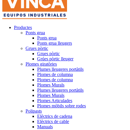
Productes
Ponts grua
Ponts grua
Ponts grua lleugers
Grues pòrtic
Grues pòrtic
Grúes pòrtic lleuger
Plomes giratòries
Plumes lleugeres portàtils
Plomes de columna
Plomes de columna
Plomes Murals
Plumes lleugeres portàtils
Plomes Murals
Plomes Articulades
Plomes mòbils sobre rodes
Polipasts
Elèctrics de cadena
Elèctrics de cable
Manuals