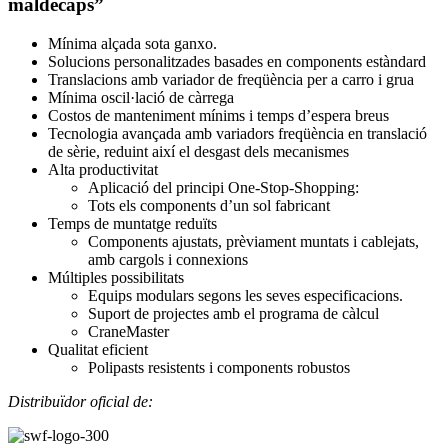
maldecaps”
Mínima alçada sota ganxo.
Solucions personalitzades basades en components estàndard
Translacions amb variador de freqüència per a carro i grua
Mínima oscil·lació de càrrega
Costos de manteniment mínims i temps d’espera breus
Tecnologia avançada amb variadors freqüència en translació
de sèrie, reduint així el desgast dels mecanismes
Alta productivitat
Aplicació del principi One-Stop-Shopping:
Tots els components d’un sol fabricant
Temps de muntatge reduïts
Components ajustats, prèviament muntats i cablejats,
amb cargols i connexions
Múltiples possibilitats
Equips modulars segons les seves especificacions.
Suport de projectes amb el programa de càlcul
CraneMaster
Qualitat eficient
Polipasts resistents i components robustos
Distribuïdor oficial de: