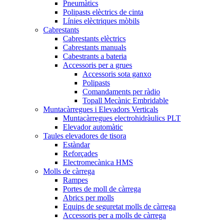
Pneumàtics
Polipasts elèctrics de cinta
Línies elèctriques mòbils
Cabrestants
Cabrestants elèctrics
Cabrestants manuals
Cabestrants a bateria
Accessoris per a grues
Accessoris sota ganxo
Polipasts
Comandaments per ràdio
Topall Mecànic Embridable
Muntacàrregues i Elevadors Verticals
Muntacàrregues electrohidràulics PLT
Elevador automàtic
Taules elevadores de tisora
Estàndar
Reforçades
Electromecànica HMS
Molls de càrrega
Rampes
Portes de moll de càrrega
Abrics per molls
Equips de seguretat molls de càrrega
Accessoris per a molls de càrrega