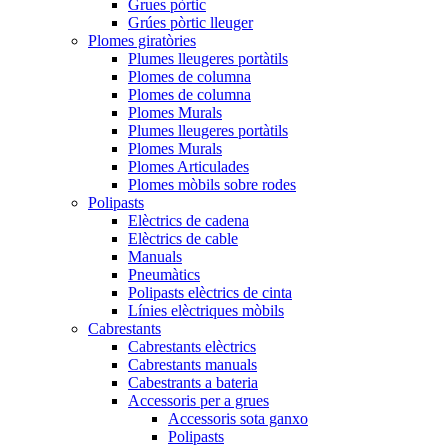
Grues pòrtic
Grúes pòrtic lleuger
Plomes giratòries
Plumes lleugeres portàtils
Plomes de columna
Plomes de columna
Plomes Murals
Plumes lleugeres portàtils
Plomes Murals
Plomes Articulades
Plomes mòbils sobre rodes
Polipasts
Elèctrics de cadena
Elèctrics de cable
Manuals
Pneumàtics
Polipasts elèctrics de cinta
Línies elèctriques mòbils
Cabrestants
Cabrestants elèctrics
Cabrestants manuals
Cabestrants a bateria
Accessoris per a grues
Accessoris sota ganxo
Polipasts