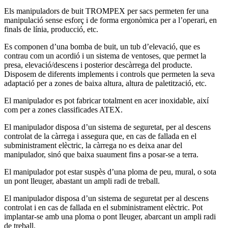
Els manipuladors de buit TROMPEX per sacs permeten fer una
manipulació sense esforç i de forma ergonòmica per a l’operari, en
finals de línia, producció, etc.
Es componen d’una bomba de buit, un tub d’elevació, que es
contrau com un acordió i un sistema de ventoses, que permet la
presa, elevació/descens i posterior descàrrega del producte.
Disposem de diferents implements i controls que permeten la seva
adaptació per a zones de baixa altura, altura de paletització, etc.
El manipulador es pot fabricar totalment en acer inoxidable, així
com per a zones classificades ATEX.
El manipulador disposa d’un sistema de seguretat, per al descens
controlat de la càrrega i assegura que, en cas de fallada en el
subministrament elèctric, la càrrega no es deixa anar del
manipulador, sinó que baixa suaument fins a posar-se a terra.
El manipulador pot estar suspès d’una ploma de peu, mural, o sota
un pont lleuger, abastant un ampli radi de treball.
El manipulador disposa d’un sistema de seguretat per al descens
controlat i en cas de fallada en el subministrament elèctric. Pot
implantar-se amb una ploma o pont lleuger, abarcant un ampli radi
de treball.