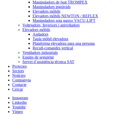
Manipuladors de buit TROMPEX
Manipuladors ingràvids
Elevadors mòbils
Elevadors mòbils NEWTON / REFLEX
Manipuladors sota ganxo VACU-LIFT
Voltejadors, Inversors i anivelladors
Elevadors mòbils
Apiladors
Taula mòbil elevadora
Plataforma elevadora para una persona
Recull-comandes vertical
Ventiladors industrials
Equips de seguretat
Servei d’assistència tècnica SAT
Projectes
Sectors
Notícies
Companyia
Contacte
Cercar
Instagram
Linkedin
Youtube
Vimeo