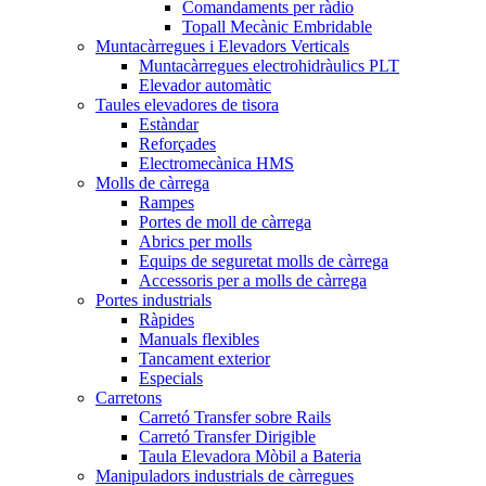
Comandaments per ràdio
Topall Mecànic Embridable
Muntacàrregues i Elevadors Verticals
Muntacàrregues electrohidràulics PLT
Elevador automàtic
Taules elevadores de tisora
Estàndar
Reforçades
Electromecànica HMS
Molls de càrrega
Rampes
Portes de moll de càrrega
Abrics per molls
Equips de seguretat molls de càrrega
Accessoris per a molls de càrrega
Portes industrials
Ràpides
Manuals flexibles
Tancament exterior
Especials
Carretons
Carretó Transfer sobre Rails
Carretó Transfer Dirigible
Taula Elevadora Mòbil a Bateria
Manipuladors industrials de càrregues