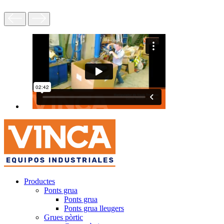
Productes
Ponts grua
Ponts grua
Ponts grua lleugers
Grues pòrtic