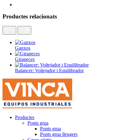
Productes relacionats
Ganxos
Girapeces
Balancer: Voltejador i Equilibrador
Productes
Ponts grua
Ponts grua
Ponts grua lleugers
Grues pòrtic