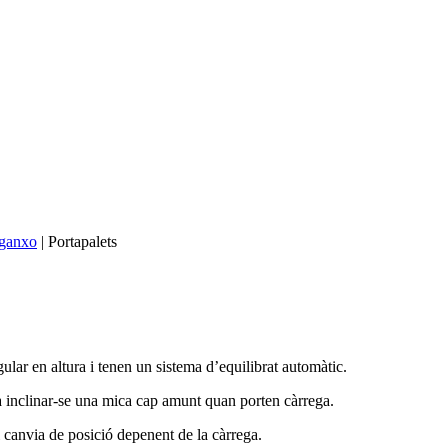
 ganxo
|
Portapalets
lar en altura i tenen un sistema d’equilibrat automàtic.
 a inclinar-se una mica cap amunt quan porten càrrega.
i canvia de posició depenent de la càrrega.