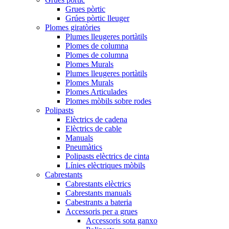
Grues pòrtic
Grúes pòrtic lleuger
Plomes giratòries
Plumes lleugeres portàtils
Plomes de columna
Plomes de columna
Plomes Murals
Plumes lleugeres portàtils
Plomes Murals
Plomes Articulades
Plomes mòbils sobre rodes
Polipasts
Elèctrics de cadena
Elèctrics de cable
Manuals
Pneumàtics
Polipasts elèctrics de cinta
Línies elèctriques mòbils
Cabrestants
Cabrestants elèctrics
Cabrestants manuals
Cabestrants a bateria
Accessoris per a grues
Accessoris sota ganxo