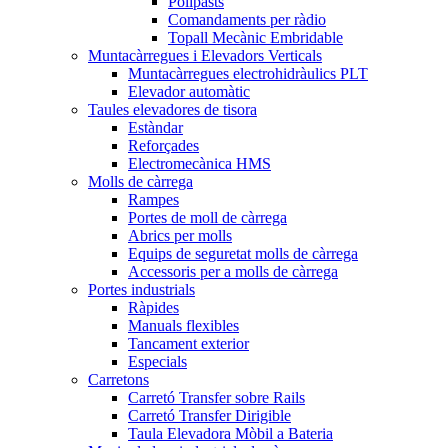
Polipasts
Comandaments per ràdio
Topall Mecànic Embridable
Muntacàrregues i Elevadors Verticals
Muntacàrregues electrohidràulics PLT
Elevador automàtic
Taules elevadores de tisora
Estàndar
Reforçades
Electromecànica HMS
Molls de càrrega
Rampes
Portes de moll de càrrega
Abrics per molls
Equips de seguretat molls de càrrega
Accessoris per a molls de càrrega
Portes industrials
Ràpides
Manuals flexibles
Tancament exterior
Especials
Carretons
Carretó Transfer sobre Rails
Carretó Transfer Dirigible
Taula Elevadora Mòbil a Bateria