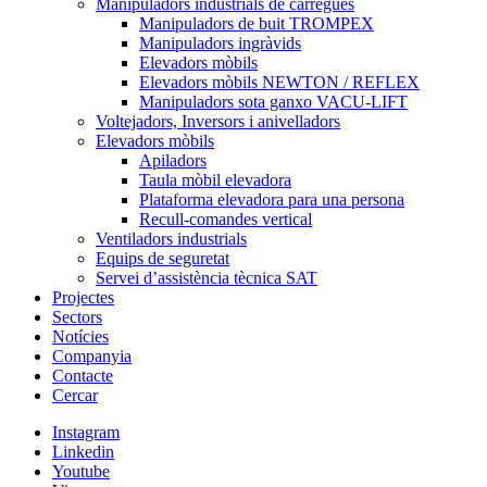
Manipuladors industrials de càrregues
Manipuladors de buit TROMPEX
Manipuladors ingràvids
Elevadors mòbils
Elevadors mòbils NEWTON / REFLEX
Manipuladors sota ganxo VACU-LIFT
Voltejadors, Inversors i anivelladors
Elevadors mòbils
Apiladors
Taula mòbil elevadora
Plataforma elevadora para una persona
Recull-comandes vertical
Ventiladors industrials
Equips de seguretat
Servei d’assistència tècnica SAT
Projectes
Sectors
Notícies
Companyia
Contacte
Cercar
Instagram
Linkedin
Youtube