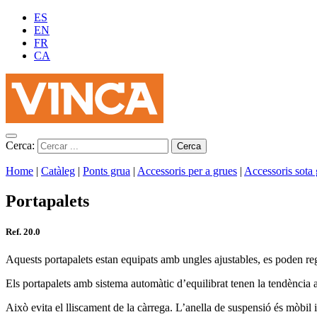
ES
EN
FR
CA
Cerca:
Home
|
Catàleg
|
Ponts grua
|
Accessoris per a grues
|
Accessoris sota
Portapalets
Ref. 20.0
Aquests portapalets estan equipats amb ungles ajustables, es poden regu
Els portapalets amb sistema automàtic d’equilibrat tenen la tendència
Això evita el lliscament de la càrrega. L’anella de suspensió és mòbil 