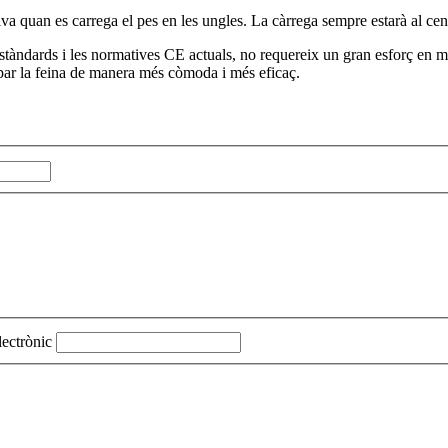
iva quan es carrega el pes en les ungles. La càrrega sempre estarà al cent
stàndards i les normatives CE actuals, no requereix un gran esforç en m
par la feina de manera més còmoda i més eficaç.
lectrònic