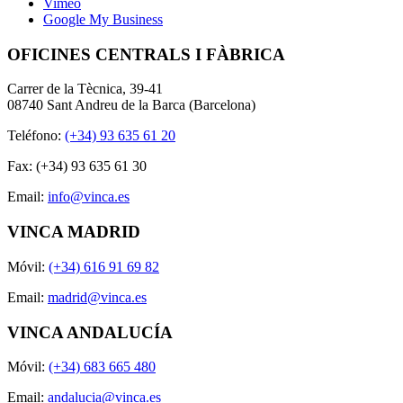
Vimeo
Google My Business
OFICINES CENTRALS I FÀBRICA
Carrer de la Tècnica, 39-41
08740 Sant Andreu de la Barca (Barcelona)
Teléfono:
(+34) 93 635 61 20
Fax: (+34) 93 635 61 30
Email:
info@vinca.es
VINCA MADRID
Móvil:
(+34) 616 91 69 82
Email:
madrid@vinca.es
VINCA ANDALUCÍA
Móvil:
(+34) 683 665 480
Email:
andalucia@vinca.es