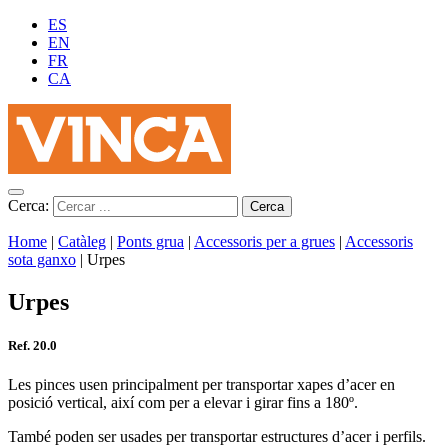
ES
EN
FR
CA
Cerca:
Home
|
Catàleg
|
Ponts grua
|
Accessoris per a grues
|
Accessoris
sota ganxo
|
Urpes
Urpes
Ref. 20.0
Les pinces usen principalment per transportar xapes d’acer en
posició vertical, així com per a elevar i girar fins a 180º.
També poden ser usades per transportar estructures d’acer i perfils.