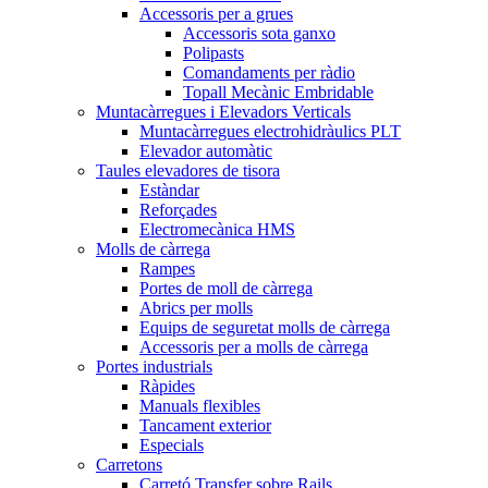
Accessoris per a grues
Accessoris sota ganxo
Polipasts
Comandaments per ràdio
Topall Mecànic Embridable
Muntacàrregues i Elevadors Verticals
Muntacàrregues electrohidràulics PLT
Elevador automàtic
Taules elevadores de tisora
Estàndar
Reforçades
Electromecànica HMS
Molls de càrrega
Rampes
Portes de moll de càrrega
Abrics per molls
Equips de seguretat molls de càrrega
Accessoris per a molls de càrrega
Portes industrials
Ràpides
Manuals flexibles
Tancament exterior
Especials
Carretons
Carretó Transfer sobre Rails