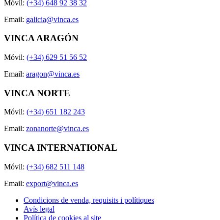
Móvil:
(+34) 648 92 38 32
Email:
galicia@vinca.es
VINCA ARAGÓN
Móvil:
(+34) 629 51 56 52
Email:
aragon@vinca.es
VINCA NORTE
Móvil:
(+34) 651 182 243
Email:
zonanorte@vinca.es
VINCA INTERNATIONAL
Móvil:
(+34) 682 511 148
Email:
export@vinca.es
Condicions de venda, requisits i polítiques
Avís legal
Política de cookies al site