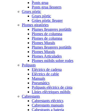
Ponts grua
Ponts grua lleugers
Grues pòrtic
Grues pòrtic
Grúes pòrtic lleuger
Plomes giratòries
Plumes lleugeres portàtils
Plomes de columna
Plomes de columna
Plomes Murals
Plumes lleugeres portàtils
Plomes Murals
Plomes Articulades
Plomes mòbils sobre rodes
Polipasts
Elèctrics de cadena
Elèctrics de cable
Manuals
Pneumàtics
Polipasts elèctrics de cinta
Línies elèctriques mòbils
Cabrestants
Cabrestants elèctrics
Cabrestants manuals
Cabestrants a bateria