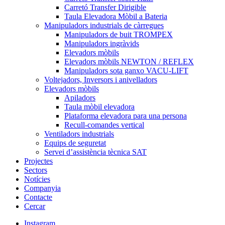
Carretó Transfer Dirigible
Taula Elevadora Mòbil a Bateria
Manipuladors industrials de càrregues
Manipuladors de buit TROMPEX
Manipuladors ingràvids
Elevadors mòbils
Elevadors mòbils NEWTON / REFLEX
Manipuladors sota ganxo VACU-LIFT
Voltejadors, Inversors i anivelladors
Elevadors mòbils
Apiladors
Taula mòbil elevadora
Plataforma elevadora para una persona
Recull-comandes vertical
Ventiladors industrials
Equips de seguretat
Servei d’assistència tècnica SAT
Projectes
Sectors
Notícies
Companyia
Contacte
Cercar
Instagram