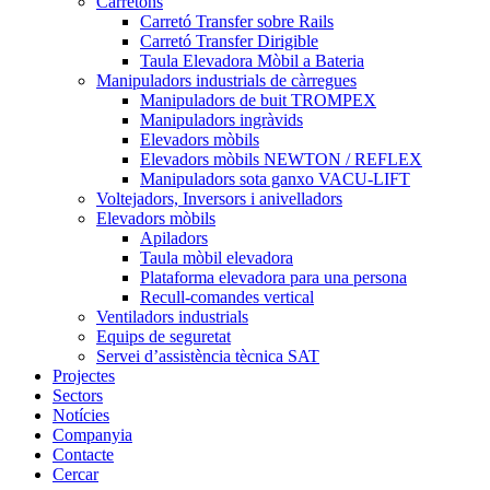
Carretons
Carretó Transfer sobre Rails
Carretó Transfer Dirigible
Taula Elevadora Mòbil a Bateria
Manipuladors industrials de càrregues
Manipuladors de buit TROMPEX
Manipuladors ingràvids
Elevadors mòbils
Elevadors mòbils NEWTON / REFLEX
Manipuladors sota ganxo VACU-LIFT
Voltejadors, Inversors i anivelladors
Elevadors mòbils
Apiladors
Taula mòbil elevadora
Plataforma elevadora para una persona
Recull-comandes vertical
Ventiladors industrials
Equips de seguretat
Servei d’assistència tècnica SAT
Projectes
Sectors
Notícies
Companyia
Contacte
Cercar