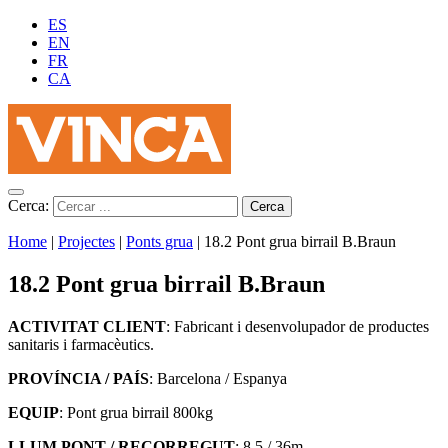
ES
EN
FR
CA
Cerca:
Home
|
Projectes
|
Ponts grua
|
18.2 Pont grua birrail B.Braun
18.2 Pont grua birrail B.Braun
ACTIVITAT CLIENT
: Fabricant i desenvolupador de productes
sanitaris i farmacèutics.
PROVÍNCIA / PAÍS
: Barcelona / Espanya
EQUIP
: Pont grua birrail 800kg
LLUM PONT / RECORREGUT
: 8,5 / 36m