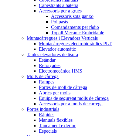
Cabestrants a bateria
Accessoris per a grues
Accessoris sota ganxo
Polipasts
Comandaments per ràdio
Topall Mecànic Embridable
Muntacàrregues i Elevadors Verticals
Muntacàrregues electrohidràulics PLT
Elevador automàtic
Taules elevadores de tisora
Estàndar
Reforçades
Electromecànica HMS
Molls de càrrega
Rampes
Portes de moll de càrrega
Abrics per molls
Equips de seguretat molls de càrrega
Accessoris per a molls de càrrega
Portes industrials
Ràpides
Manuals flexibles
Tancament exterior
Especials