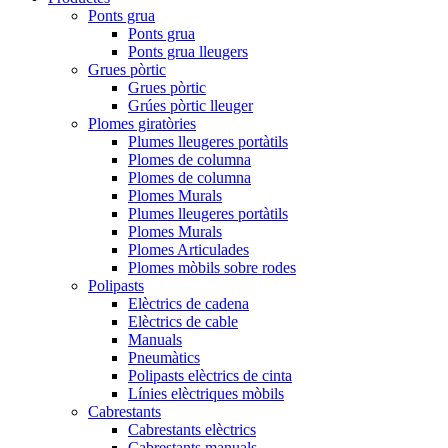
Ponts grua
Ponts grua
Ponts grua lleugers
Grues pòrtic
Grues pòrtic
Grúes pòrtic lleuger
Plomes giratòries
Plumes lleugeres portàtils
Plomes de columna
Plomes de columna
Plomes Murals
Plumes lleugeres portàtils
Plomes Murals
Plomes Articulades
Plomes mòbils sobre rodes
Polipasts
Elèctrics de cadena
Elèctrics de cable
Manuals
Pneumàtics
Polipasts elèctrics de cinta
Línies elèctriques mòbils
Cabrestants
Cabrestants elèctrics
Cabrestants manuals