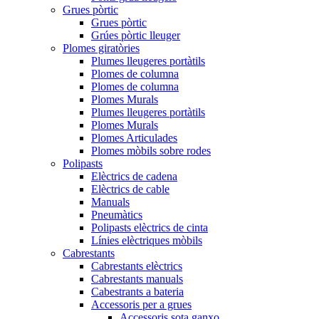
Grues pòrtic
Grues pòrtic
Grúes pòrtic lleuger
Plomes giratòries
Plumes lleugeres portàtils
Plomes de columna
Plomes de columna
Plomes Murals
Plumes lleugeres portàtils
Plomes Murals
Plomes Articulades
Plomes mòbils sobre rodes
Polipasts
Elèctrics de cadena
Elèctrics de cable
Manuals
Pneumàtics
Polipasts elèctrics de cinta
Línies elèctriques mòbils
Cabrestants
Cabrestants elèctrics
Cabrestants manuals
Cabestrants a bateria
Accessoris per a grues
Accessoris sota ganxo