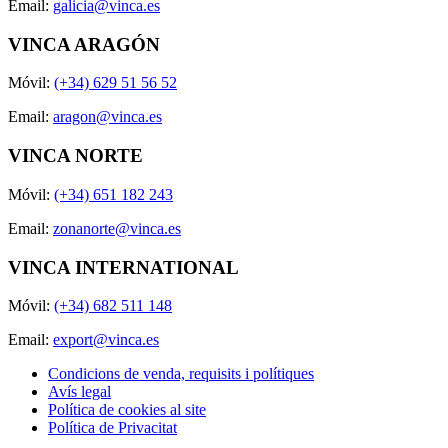
Email:
galicia@vinca.es
VINCA ARAGÓN
Móvil:
(+34) 629 51 56 52
Email:
aragon@vinca.es
VINCA NORTE
Móvil:
(+34) 651 182 243
Email:
zonanorte@vinca.es
VINCA INTERNATIONAL
Móvil:
(+34) 682 511 148
Email:
export@vinca.es
Condicions de venda, requisits i polítiques
Avís legal
Política de cookies al site
Política de Privacitat