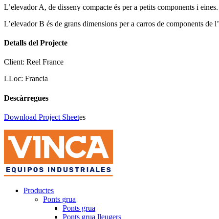
L’elevador A, de disseny compacte és per a petits components i eines
L’elevador B és de grans dimensions per a carros de components de l’
Detalls del Projecte
Client:
Reel France
LLoc:
Francia
Descàrregues
Download Project Sheet
es
Productes
Ponts grua
Ponts grua
Ponts grua lleugers