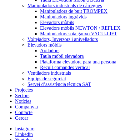
Manipuladors industrials de càrregues
Manipuladors de buit TROMPEX
Manipuladors ingràvids
Elevadors mòbils
Elevadors mòbils NEWTON / REFLEX
Manipuladors sota ganxo VACU-LIFT
Voltejadors, Inversors i anivelladors
Elevadors mòbils
Apiladors
Taula mòbil elevadora
Plataforma elevadora para una persona
Recull-comandes vertical
Ventiladors industrials
Equips de seguretat
Servei d’assistència tècnica SAT
Projectes
Sectors
Notícies
Companyia
Contacte
Cercar
Instagram
Linkedin
Youtube