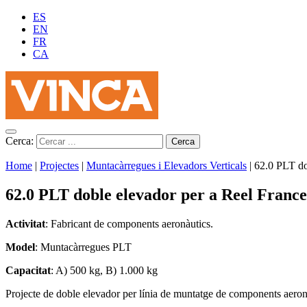
ES
EN
FR
CA
Cerca:
Home
|
Projectes
|
Muntacàrregues i Elevadors Verticals
|
62.0 PLT do
62.0 PLT doble elevador per a Reel France
Activitat
: Fabricant de components aeronàutics.
Model
: Muntacàrregues PLT
Capacitat
: A) 500 kg, B) 1.000 kg
Projecte de doble elevador per línia de muntatge de components aeron