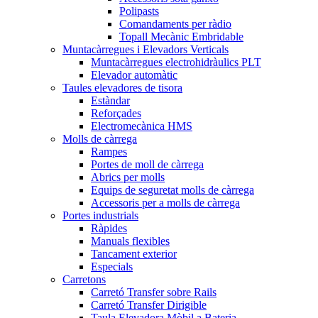
Polipasts
Comandaments per ràdio
Topall Mecànic Embridable
Muntacàrregues i Elevadors Verticals
Muntacàrregues electrohidràulics PLT
Elevador automàtic
Taules elevadores de tisora
Estàndar
Reforçades
Electromecànica HMS
Molls de càrrega
Rampes
Portes de moll de càrrega
Abrics per molls
Equips de seguretat molls de càrrega
Accessoris per a molls de càrrega
Portes industrials
Ràpides
Manuals flexibles
Tancament exterior
Especials
Carretons
Carretó Transfer sobre Rails
Carretó Transfer Dirigible
Taula Elevadora Mòbil a Bateria