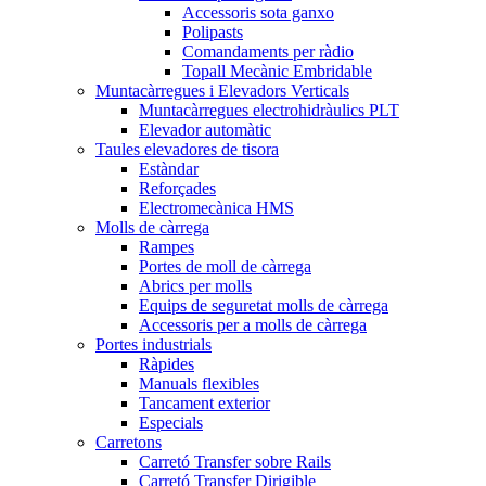
Accessoris sota ganxo
Polipasts
Comandaments per ràdio
Topall Mecànic Embridable
Muntacàrregues i Elevadors Verticals
Muntacàrregues electrohidràulics PLT
Elevador automàtic
Taules elevadores de tisora
Estàndar
Reforçades
Electromecànica HMS
Molls de càrrega
Rampes
Portes de moll de càrrega
Abrics per molls
Equips de seguretat molls de càrrega
Accessoris per a molls de càrrega
Portes industrials
Ràpides
Manuals flexibles
Tancament exterior
Especials
Carretons
Carretó Transfer sobre Rails
Carretó Transfer Dirigible