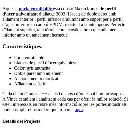
Aquesta
porta enrotllable
està construïda
en lames de perfil
d’acer galvanitzat
d’aliatge 3003 (i lacat) de doble paret amb
aïllament interior i perfil inferior d’alumini amb suport per a perfil
d’ajust inferior en cautxú EPDM, resistent a la intempèrie. Perfecte
aïllament superior, tant tèrmic com acústic alhora que aïllament
inferior amb un tancament hermètic
Característiques:
Porta enrotllable
Llames de perfil d’acer galvanitzat
Color: gris antracita
Doble paret amb aïllament
Accionament motoritzat
Aïllament acústic
Cada client té unes necessitats i disposa d’un espai i un pressupost.
A Vinca estudiem i analitzem cada cas per oferir la millor solució. Si
esteu interessats en rebre més informació sobre les portes industrials
podeu omplir el formulari que trobareu
aquí
.
Detalls del Projecte