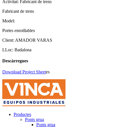
Activitat:
Fabricant de trens
Fabricant de trens
Model:
Portes enrotllables
Client:
AMADOR VARAS
LLoc:
Badalona
Descàrregues
Download Project Sheet
es
Productes
Ponts grua
Ponts grua