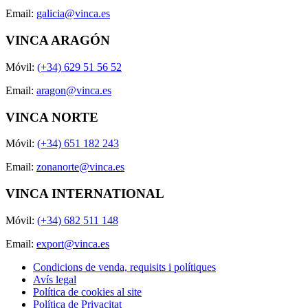
Email:
galicia@vinca.es
VINCA ARAGÓN
Móvil:
(+34) 629 51 56 52
Email:
aragon@vinca.es
VINCA NORTE
Móvil:
(+34) 651 182 243
Email:
zonanorte@vinca.es
VINCA INTERNATIONAL
Móvil:
(+34) 682 511 148
Email:
export@vinca.es
Condicions de venda, requisits i polítiques
Avís legal
Política de cookies al site
Política de Privacitat