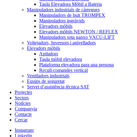
Taula Elevadora Mòbil a Bateria
Manipuladors industrials de càrregues
Manipuladors de buit TROMPEX
Manipuladors ingràvids
Elevadors mòbils
Elevadors mòbils NEWTON / REFLEX
Manipuladors sota ganxo VACU-LIFT
Voltejadors, Inversors i anivelladors
Elevadors mòbils
Apiladors
Taula mòbil elevadora
Plataforma elevadora para una persona
Recull-comandes vertical
Ventiladors industrials
Equips de seguretat
Servei d’assistència tècnica SAT
Projectes
Sectors
Notícies
Companyia
Contacte
Cercar
Instagram
Linkedin