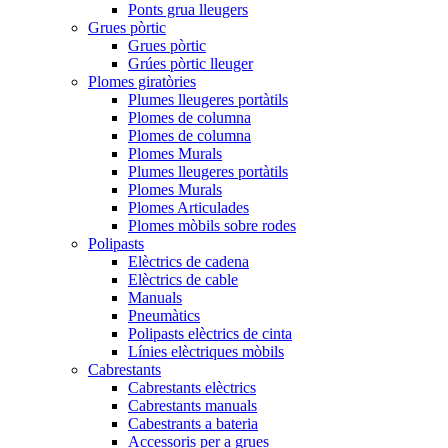
Ponts grua lleugers
Grues pòrtic
Grues pòrtic
Grúes pòrtic lleuger
Plomes giratòries
Plumes lleugeres portàtils
Plomes de columna
Plomes de columna
Plomes Murals
Plumes lleugeres portàtils
Plomes Murals
Plomes Articulades
Plomes mòbils sobre rodes
Polipasts
Elèctrics de cadena
Elèctrics de cable
Manuals
Pneumàtics
Polipasts elèctrics de cinta
Línies elèctriques mòbils
Cabrestants
Cabrestants elèctrics
Cabrestants manuals
Cabestrants a bateria
Accessoris per a grues