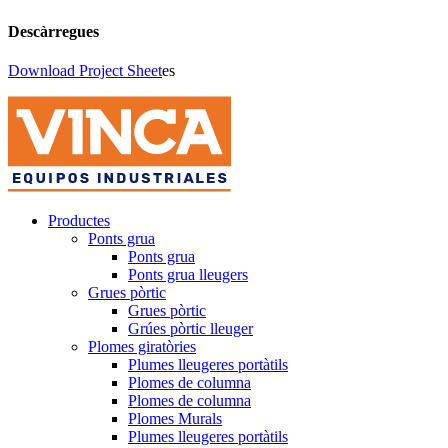
Descàrregues
Download Project Sheet
es
Productes
Ponts grua
Ponts grua
Ponts grua lleugers
Grues pòrtic
Grues pòrtic
Grúes pòrtic lleuger
Plomes giratòries
Plumes lleugeres portàtils
Plomes de columna
Plomes de columna
Plomes Murals
Plumes lleugeres portàtils