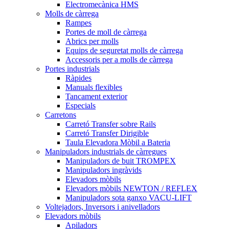
Electromecànica HMS
Molls de càrrega
Rampes
Portes de moll de càrrega
Abrics per molls
Equips de seguretat molls de càrrega
Accessoris per a molls de càrrega
Portes industrials
Ràpides
Manuals flexibles
Tancament exterior
Especials
Carretons
Carretó Transfer sobre Rails
Carretó Transfer Dirigible
Taula Elevadora Mòbil a Bateria
Manipuladors industrials de càrregues
Manipuladors de buit TROMPEX
Manipuladors ingràvids
Elevadors mòbils
Elevadors mòbils NEWTON / REFLEX
Manipuladors sota ganxo VACU-LIFT
Voltejadors, Inversors i anivelladors
Elevadors mòbils
Apiladors