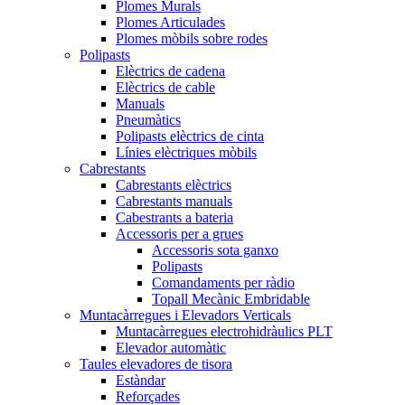
Plomes Murals
Plomes Articulades
Plomes mòbils sobre rodes
Polipasts
Elèctrics de cadena
Elèctrics de cable
Manuals
Pneumàtics
Polipasts elèctrics de cinta
Línies elèctriques mòbils
Cabrestants
Cabrestants elèctrics
Cabrestants manuals
Cabestrants a bateria
Accessoris per a grues
Accessoris sota ganxo
Polipasts
Comandaments per ràdio
Topall Mecànic Embridable
Muntacàrregues i Elevadors Verticals
Muntacàrregues electrohidràulics PLT
Elevador automàtic
Taules elevadores de tisora
Estàndar
Reforçades