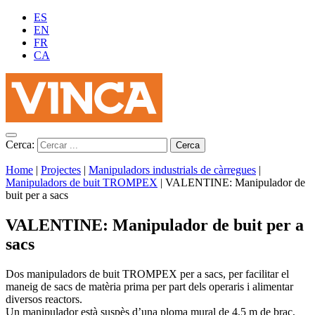
ES
EN
FR
CA
Cerca:
Home
|
Projectes
|
Manipuladors industrials de càrregues
|
Manipuladors de buit TROMPEX
|
VALENTINE: Manipulador de
buit per a sacs
VALENTINE: Manipulador de buit per a
sacs
Dos manipuladors de buit TROMPEX per a sacs, per facilitar el
maneig de sacs de matèria prima per part dels operaris i alimentar
diversos reactors.
Un manipulador està suspès d’una ploma mural de 4,5 m de braç,