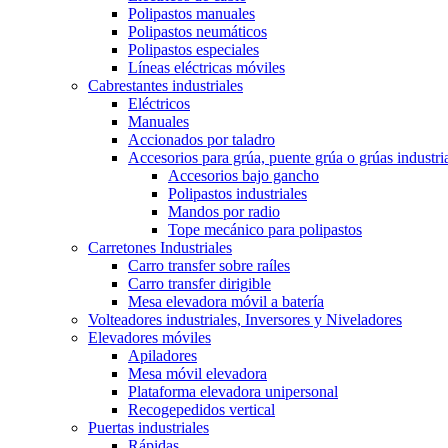
Polipastos manuales
Polipastos neumáticos
Polipastos especiales
Líneas eléctricas móviles
Cabrestantes industriales
Eléctricos
Manuales
Accionados por taladro
Accesorios para grúa, puente grúa o grúas industri
Accesorios bajo gancho
Polipastos industriales
Mandos por radio
Tope mecánico para polipastos
Carretones Industriales
Carro transfer sobre raíles
Carro transfer dirigible
Mesa elevadora móvil a batería
Volteadores industriales, Inversores y Niveladores
Elevadores móviles
Apiladores
Mesa móvil elevadora
Plataforma elevadora unipersonal
Recogepedidos vertical
Puertas industriales
Rápidas