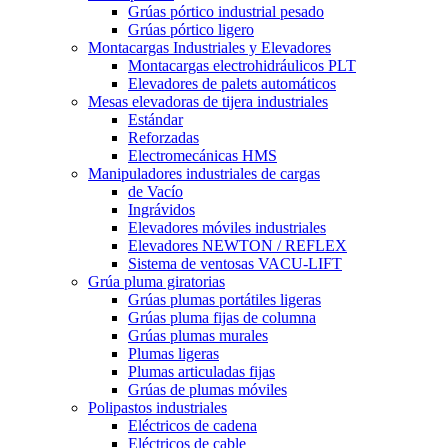
Grúas pórtico industrial pesado
Grúas pórtico ligero
Montacargas Industriales y Elevadores
Montacargas electrohidráulicos PLT
Elevadores de palets automáticos
Mesas elevadoras de tijera industriales
Estándar
Reforzadas
Electromecánicas HMS
Manipuladores industriales de cargas
de Vacío
Ingrávidos
Elevadores móviles industriales
Elevadores NEWTON / REFLEX
Sistema de ventosas VACU-LIFT
Grúa pluma giratorias
Grúas plumas portátiles ligeras
Grúas pluma fijas de columna
Grúas plumas murales
Plumas ligeras
Plumas articuladas fijas
Grúas de plumas móviles
Polipastos industriales
Eléctricos de cadena
Eléctricos de cable