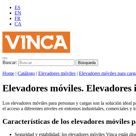
ES
EN
FR
CA
Buscar:
Home
|
Catálogo
|
Elevadores móviles
|
Elevadores móviles para carg
Elevadores móviles. Elevadores i
Los elevadores móviles para personas y cargas son la solución ideal pa
el acceso a diferentes niveles en entornos industriales, comerciales y lo
Características de los elevadores móviles 
Seguridad y estabilidad: los elevadores móviles Vinca están di