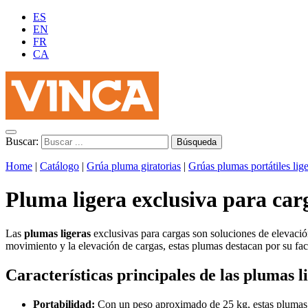
ES
EN
FR
CA
Buscar:
Home
|
Catálogo
|
Grúa pluma giratorias
|
Grúas plumas portátiles lig
Pluma ligera exclusiva para car
Las
plumas ligeras
exclusivas para cargas son soluciones de elevación
movimiento y la elevación de cargas, estas plumas destacan por su faci
Características principales de las plumas l
Portabilidad:
Con un peso aproximado de 25 kg, estas plumas so