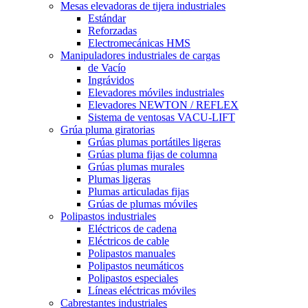
Mesas elevadoras de tijera industriales
Estándar
Reforzadas
Electromecánicas HMS
Manipuladores industriales de cargas
de Vacío
Ingrávidos
Elevadores móviles industriales
Elevadores NEWTON / REFLEX
Sistema de ventosas VACU-LIFT
Grúa pluma giratorias
Grúas plumas portátiles ligeras
Grúas pluma fijas de columna
Grúas plumas murales
Plumas ligeras
Plumas articuladas fijas
Grúas de plumas móviles
Polipastos industriales
Eléctricos de cadena
Eléctricos de cable
Polipastos manuales
Polipastos neumáticos
Polipastos especiales
Líneas eléctricas móviles
Cabrestantes industriales