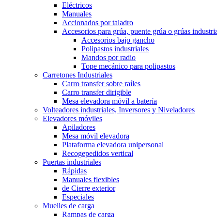
Eléctricos
Manuales
Accionados por taladro
Accesorios para grúa, puente grúa o grúas industri
Accesorios bajo gancho
Polipastos industriales
Mandos por radio
Tope mecánico para polipastos
Carretones Industriales
Carro transfer sobre raíles
Carro transfer dirigible
Mesa elevadora móvil a batería
Volteadores industriales, Inversores y Niveladores
Elevadores móviles
Apiladores
Mesa móvil elevadora
Plataforma elevadora unipersonal
Recogepedidos vertical
Puertas industriales
Rápidas
Manuales flexibles
de Cierre exterior
Especiales
Muelles de carga
Rampas de carga