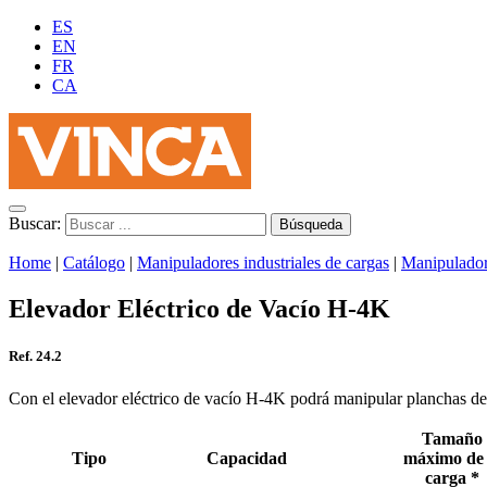
ES
EN
FR
CA
Buscar:
Home
|
Catálogo
|
Manipuladores industriales de cargas
|
Manipulado
Elevador Eléctrico de Vacío H-4K
Ref. 24.2
Con el elevador eléctrico de vacío H-4K podrá manipular planchas d
Tamaño
Tipo
Capacidad
máximo de 
carga *