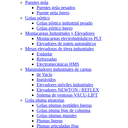
Puentes grúa
Puentes grúa pesados
Puente grúa ligero
Grúas pórtico
Grúas pórtico industrial pesado
Grúas pórtico ligero
Montacargas Industriales y Elevadores
Montacargas electrohidráulicos PLT
Elevadores de palets automáticos
Mesas elevadoras de tijera industriales
Estándar
Reforzadas
Electromecánicas HMS
Manipuladores industriales de cargas
de Vacío
Ingrávidos
Elevadores móviles industriales
Elevadores NEWTON / REFLEX
Sistema de ventosas VACU-LIFT
Grúa pluma giratorias
Grúas plumas portátiles ligeras
Grúas pluma fijas de columna
Grúas plumas murales
Plumas ligeras
Plumas articuladas fijas