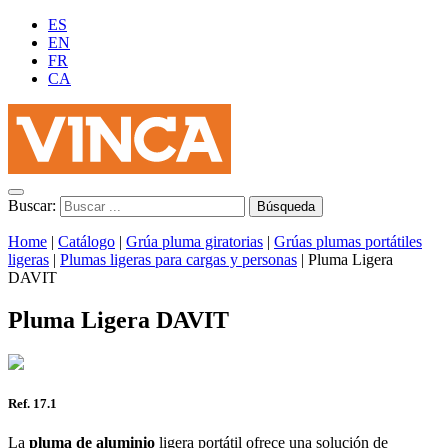
ES
EN
FR
CA
Buscar:
Home
|
Catálogo
|
Grúa pluma giratorias
|
Grúas plumas portátiles
ligeras
|
Plumas ligeras para cargas y personas
|
Pluma Ligera
DAVIT
Pluma Ligera DAVIT
Ref. 17.1
La
pluma de aluminio
ligera portátil ofrece una solución de