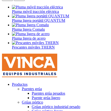
Pluma móvil tracción eléctrica
Pluma ligera portátil QUANTUM
Pluma ligera Comalu
Pluma ligera de acero
Pescantes móviles THERN
Productos
Puentes grúa
Puentes grúa pesados
Puente grúa ligero
Grúas pórtico
Grúas pórtico industrial pesado