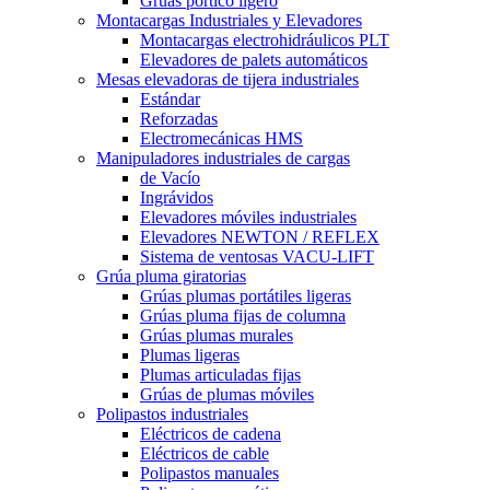
Grúas pórtico ligero
Montacargas Industriales y Elevadores
Montacargas electrohidráulicos PLT
Elevadores de palets automáticos
Mesas elevadoras de tijera industriales
Estándar
Reforzadas
Electromecánicas HMS
Manipuladores industriales de cargas
de Vacío
Ingrávidos
Elevadores móviles industriales
Elevadores NEWTON / REFLEX
Sistema de ventosas VACU-LIFT
Grúa pluma giratorias
Grúas plumas portátiles ligeras
Grúas pluma fijas de columna
Grúas plumas murales
Plumas ligeras
Plumas articuladas fijas
Grúas de plumas móviles
Polipastos industriales
Eléctricos de cadena
Eléctricos de cable
Polipastos manuales