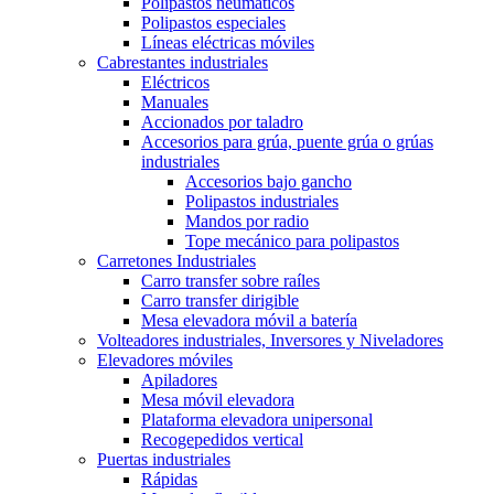
Polipastos neumáticos
Polipastos especiales
Líneas eléctricas móviles
Cabrestantes industriales
Eléctricos
Manuales
Accionados por taladro
Accesorios para grúa, puente grúa o grúas
industriales
Accesorios bajo gancho
Polipastos industriales
Mandos por radio
Tope mecánico para polipastos
Carretones Industriales
Carro transfer sobre raíles
Carro transfer dirigible
Mesa elevadora móvil a batería
Volteadores industriales, Inversores y Niveladores
Elevadores móviles
Apiladores
Mesa móvil elevadora
Plataforma elevadora unipersonal
Recogepedidos vertical
Puertas industriales
Rápidas