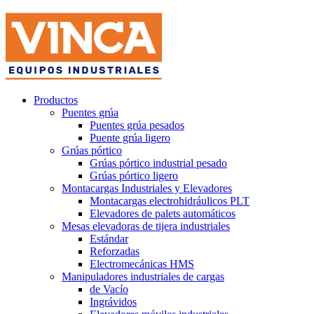
Productos
Puentes grúa
Puentes grúa pesados
Puente grúa ligero
Grúas pórtico
Grúas pórtico industrial pesado
Grúas pórtico ligero
Montacargas Industriales y Elevadores
Montacargas electrohidráulicos PLT
Elevadores de palets automáticos
Mesas elevadoras de tijera industriales
Estándar
Reforzadas
Electromecánicas HMS
Manipuladores industriales de cargas
de Vacío
Ingrávidos