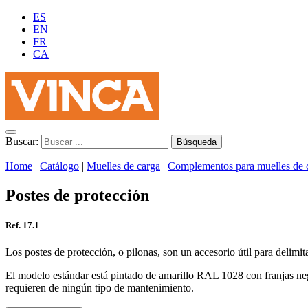
ES
EN
FR
CA
Buscar:
Home
|
Catálogo
|
Muelles de carga
|
Complementos para muelles de 
Postes de protección
Ref. 17.1
Los postes de protección, o pilonas, son un accesorio útil para delimita
El modelo estándar está pintado de amarillo RAL 1028 con franjas negr
requieren de ningún tipo de mantenimiento.