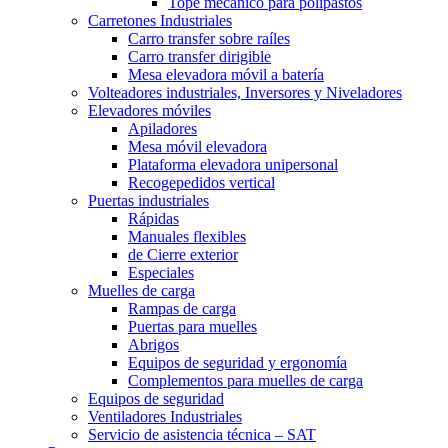
Tope mecánico para polipastos
Carretones Industriales
Carro transfer sobre raíles
Carro transfer dirigible
Mesa elevadora móvil a batería
Volteadores industriales, Inversores y Niveladores
Elevadores móviles
Apiladores
Mesa móvil elevadora
Plataforma elevadora unipersonal
Recogepedidos vertical
Puertas industriales
Rápidas
Manuales flexibles
de Cierre exterior
Especiales
Muelles de carga
Rampas de carga
Puertas para muelles
Abrigos
Equipos de seguridad y ergonomía
Complementos para muelles de carga
Equipos de seguridad
Ventiladores Industriales
Servicio de asistencia técnica – SAT