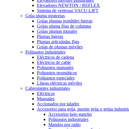
Elevadores móviles industriales
Elevadores NEWTON / REFLEX
Sistema de ventosas VACU-LIFT
Grúa pluma giratorias
Grúas plumas portátiles ligeras
Grúas pluma fijas de columna
Grúas plumas murales
Plumas ligeras
Plumas articuladas fijas
Grúas de plumas móviles
Polipastos industriales
Eléctricos de cadena
Eléctricos de cable
Polipastos manuales
Polipastos neumáticos
Polipastos especiales
Líneas eléctricas móviles
Cabrestantes industriales
Eléctricos
Manuales
Accionados por taladro
Accesorios para grúa, puente grúa o grúas industri
Accesorios bajo gancho
Polipastos industriales
Mandos por radio