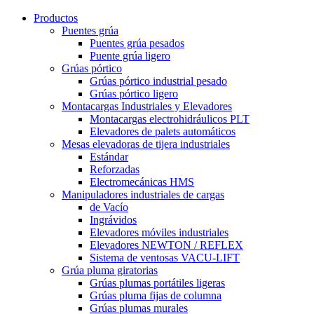
Productos
Puentes grúa
Puentes grúa pesados
Puente grúa ligero
Grúas pórtico
Grúas pórtico industrial pesado
Grúas pórtico ligero
Montacargas Industriales y Elevadores
Montacargas electrohidráulicos PLT
Elevadores de palets automáticos
Mesas elevadoras de tijera industriales
Estándar
Reforzadas
Electromecánicas HMS
Manipuladores industriales de cargas
de Vacío
Ingrávidos
Elevadores móviles industriales
Elevadores NEWTON / REFLEX
Sistema de ventosas VACU-LIFT
Grúa pluma giratorias
Grúas plumas portátiles ligeras
Grúas pluma fijas de columna
Grúas plumas murales