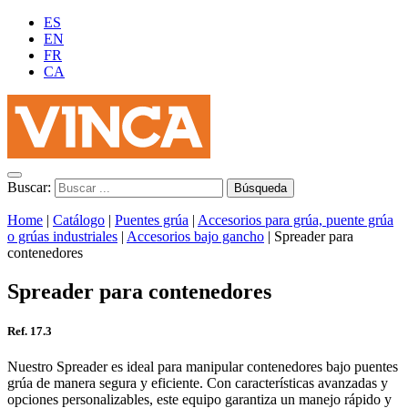
ES
EN
FR
CA
Buscar:
Home
|
Catálogo
|
Puentes grúa
|
Accesorios para grúa, puente grúa
o grúas industriales
|
Accesorios bajo gancho
|
Spreader para
contenedores
Spreader para contenedores
Ref. 17.3
Nuestro Spreader es ideal para manipular contenedores bajo puentes
grúa
de manera segura y eficiente
.
Con características avanzadas y
opciones personalizables, este equipo garantiza un manejo rápido y