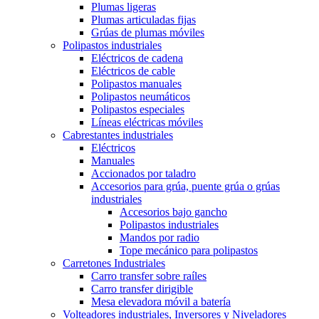
Plumas ligeras
Plumas articuladas fijas
Grúas de plumas móviles
Polipastos industriales
Eléctricos de cadena
Eléctricos de cable
Polipastos manuales
Polipastos neumáticos
Polipastos especiales
Líneas eléctricas móviles
Cabrestantes industriales
Eléctricos
Manuales
Accionados por taladro
Accesorios para grúa, puente grúa o grúas
industriales
Accesorios bajo gancho
Polipastos industriales
Mandos por radio
Tope mecánico para polipastos
Carretones Industriales
Carro transfer sobre raíles
Carro transfer dirigible
Mesa elevadora móvil a batería
Volteadores industriales, Inversores y Niveladores