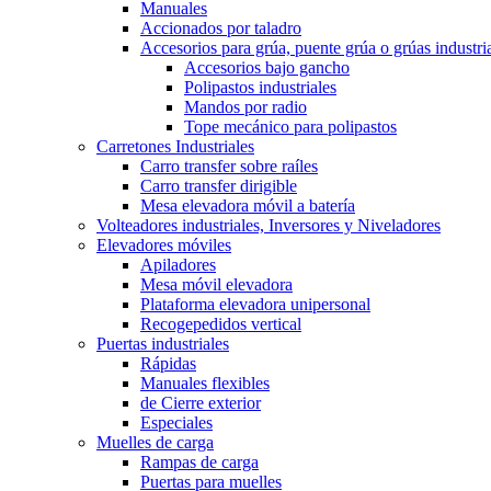
Manuales
Accionados por taladro
Accesorios para grúa, puente grúa o grúas industri
Accesorios bajo gancho
Polipastos industriales
Mandos por radio
Tope mecánico para polipastos
Carretones Industriales
Carro transfer sobre raíles
Carro transfer dirigible
Mesa elevadora móvil a batería
Volteadores industriales, Inversores y Niveladores
Elevadores móviles
Apiladores
Mesa móvil elevadora
Plataforma elevadora unipersonal
Recogepedidos vertical
Puertas industriales
Rápidas
Manuales flexibles
de Cierre exterior
Especiales
Muelles de carga
Rampas de carga
Puertas para muelles