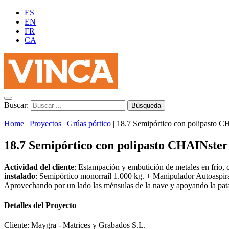
ES
EN
FR
CA
Buscar:
Home
|
Proyectos
|
Grúas pórtico
|
18.7 Semipórtico con polipasto
18.7 Semipórtico con polipasto CHAINs
Actividad del cliente
: Estampación y embutición de metales en frío, 
instalado
: Semipórtico monorraíl 1.000 kg. + Manipulador Autoaspir
Aprovechando por un lado las ménsulas de la nave y apoyando la pat
Detalles del Proyecto
Cliente:
Maygra - Matrices y Grabados S.L.