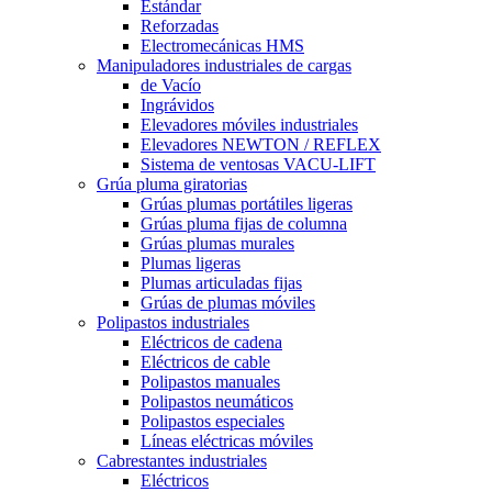
Estándar
Reforzadas
Electromecánicas HMS
Manipuladores industriales de cargas
de Vacío
Ingrávidos
Elevadores móviles industriales
Elevadores NEWTON / REFLEX
Sistema de ventosas VACU-LIFT
Grúa pluma giratorias
Grúas plumas portátiles ligeras
Grúas pluma fijas de columna
Grúas plumas murales
Plumas ligeras
Plumas articuladas fijas
Grúas de plumas móviles
Polipastos industriales
Eléctricos de cadena
Eléctricos de cable
Polipastos manuales
Polipastos neumáticos
Polipastos especiales
Líneas eléctricas móviles
Cabrestantes industriales
Eléctricos