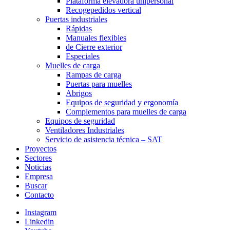
Plataforma elevadora unipersonal
Recogepedidos vertical
Puertas industriales
Rápidas
Manuales flexibles
de Cierre exterior
Especiales
Muelles de carga
Rampas de carga
Puertas para muelles
Abrigos
Equipos de seguridad y ergonomía
Complementos para muelles de carga
Equipos de seguridad
Ventiladores Industriales
Servicio de asistencia técnica – SAT
Proyectos
Sectores
Noticias
Empresa
Buscar
Contacto
Instagram
Linkedin