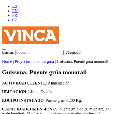
ES
EN
FR
CA
Buscar:
Home
|
Proyectos
|
Puentes grúa
|
Guissona: Puente grúa monorail
Guissona: Puente grúa monorail
ACTIVIDAD CLIENTE
:
Alimentación.
UBICACIÓN
:
Lleida, España.
EQUIPO INSTALADO
:
Puente grúa 3.200 Kg.
CAPACIDAD/DIMENSIONES
:
puente grúa de 20 m de luz, 37
m de longitud, 12 pilares autoportantes y variador en elevación.