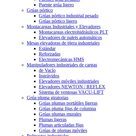
Puente grúa ligero
Grúas pórtico
Grúas pórtico industrial pesado
Grúas pórtico ligero
Montacargas Industriales y Elevadores
Montacargas electrohidráulicos PLT
Elevadores de palets automáticos
Mesas elevadoras de tijera industriales
Estándar
Reforzadas
Electromecánicas HMS
Manipuladores industriales de cargas
de Vacío
Ingrávidos
Elevadores móviles industriales
Elevadores NEWTON / REFLEX
Sistema de ventosas VACU-LIFT
Grúa pluma giratorias
Grúas plumas portátiles ligeras
Grúas pluma fijas de columna
Grúas plumas murales
Plumas ligeras
Plumas articuladas fijas
Grúas de plumas móviles
Polipastos industriales