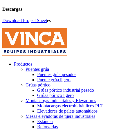
Descargas
Download Project Sheet
es
Productos
Puentes grúa
Puentes grúa pesados
Puente grúa ligero
Grúas pórtico
Grúas pórtico industrial pesado
Grúas pórtico ligero
Montacargas Industriales y Elevadores
Montacargas electrohidráulicos PLT
Elevadores de palets automáticos
Mesas elevadoras de tijera industriales
Estándar
Reforzadas