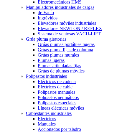
Electromecánicas HMS
Manipuladores industriales de cargas
de Vacío
Ingrávidos
Elevadores móviles industriales
Elevadores NEWTON / REFLEX
Sistema de ventosas VACU-LIFT
Grúa pluma giratorias
Grúas plumas portátiles ligeras
Grúas pluma fijas de columna
Grúas plumas murales
Plumas ligeras
Plumas articuladas fijas
Grúas de plumas móviles
Polipastos industriales
Eléctricos de cadena
Eléctricos de cable
Polipastos manuales
Polipastos neumáticos
Polipastos especiales
Líneas eléctricas móviles
Cabrestantes industriales
Eléctricos
Manuales
Accionados por taladro