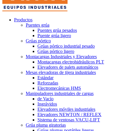
Productos
Puentes grúa
Puentes grúa pesados
Puente grúa ligero
Grúas pórtico
Grúas pórtico industrial pesado
Grúas pórtico ligero
Montacargas Industriales y Elevadores
Montacargas electrohidráulicos PLT
Elevadores de palets automáticos
Mesas elevadoras de tijera industriales
Estándar
Reforzadas
Electromecánicas HMS
Manipuladores industriales de cargas
de Vacío
Ingrávidos
Elevadores móviles industriales
Elevadores NEWTON / REFLEX
Sistema de ventosas VACU-LIFT
Grúa pluma giratorias
Grúas plumas portátiles ligeras