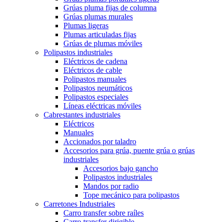
Grúas pluma fijas de columna
Grúas plumas murales
Plumas ligeras
Plumas articuladas fijas
Grúas de plumas móviles
Polipastos industriales
Eléctricos de cadena
Eléctricos de cable
Polipastos manuales
Polipastos neumáticos
Polipastos especiales
Líneas eléctricas móviles
Cabrestantes industriales
Eléctricos
Manuales
Accionados por taladro
Accesorios para grúa, puente grúa o grúas
industriales
Accesorios bajo gancho
Polipastos industriales
Mandos por radio
Tope mecánico para polipastos
Carretones Industriales
Carro transfer sobre raíles
Carro transfer dirigible