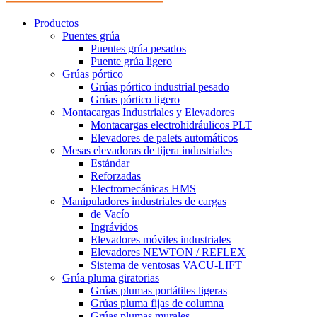
Productos
Puentes grúa
Puentes grúa pesados
Puente grúa ligero
Grúas pórtico
Grúas pórtico industrial pesado
Grúas pórtico ligero
Montacargas Industriales y Elevadores
Montacargas electrohidráulicos PLT
Elevadores de palets automáticos
Mesas elevadoras de tijera industriales
Estándar
Reforzadas
Electromecánicas HMS
Manipuladores industriales de cargas
de Vacío
Ingrávidos
Elevadores móviles industriales
Elevadores NEWTON / REFLEX
Sistema de ventosas VACU-LIFT
Grúa pluma giratorias
Grúas plumas portátiles ligeras
Grúas pluma fijas de columna
Grúas plumas murales