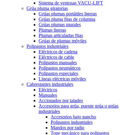
Sistema de ventosas VACU-LIFT
Grúa pluma giratorias
Grúas plumas portátiles ligeras
Grúas pluma fijas de columna
Grúas plumas murales
Plumas ligeras
Plumas articuladas fijas
Grúas de plumas móviles
Polipastos industriales
Eléctricos de cadena
Eléctricos de cable
Polipastos manuales
Polipastos neumáticos
Polipastos especiales
Líneas eléctricas móviles
Cabrestantes industriales
Eléctricos
Manuales
Accionados por taladro
Accesorios para grúa, puente grúa o grúas
industriales
Accesorios bajo gancho
Polipastos industriales
Mandos por radio
Tope mecánico para polipastos