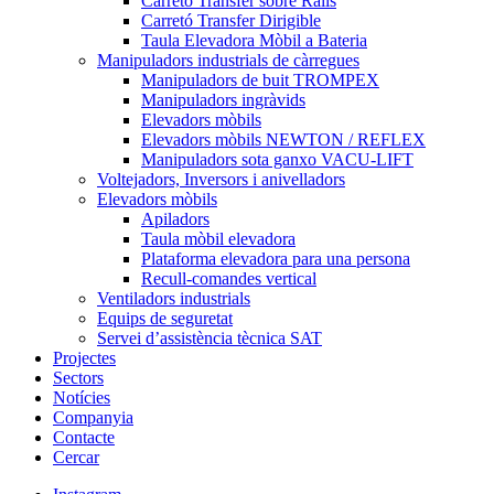
Carretó Transfer sobre Rails
Carretó Transfer Dirigible
Taula Elevadora Mòbil a Bateria
Manipuladors industrials de càrregues
Manipuladors de buit TROMPEX
Manipuladors ingràvids
Elevadors mòbils
Elevadors mòbils NEWTON / REFLEX
Manipuladors sota ganxo VACU-LIFT
Voltejadors, Inversors i anivelladors
Elevadors mòbils
Apiladors
Taula mòbil elevadora
Plataforma elevadora para una persona
Recull-comandes vertical
Ventiladors industrials
Equips de seguretat
Servei d’assistència tècnica SAT
Projectes
Sectors
Notícies
Companyia
Contacte
Cercar