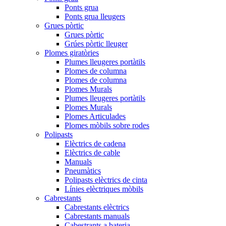
Ponts grua
Ponts grua lleugers
Grues pòrtic
Grues pòrtic
Grúes pòrtic lleuger
Plomes giratòries
Plumes lleugeres portàtils
Plomes de columna
Plomes de columna
Plomes Murals
Plumes lleugeres portàtils
Plomes Murals
Plomes Articulades
Plomes mòbils sobre rodes
Polipasts
Elèctrics de cadena
Elèctrics de cable
Manuals
Pneumàtics
Polipasts elèctrics de cinta
Línies elèctriques mòbils
Cabrestants
Cabrestants elèctrics
Cabrestants manuals
Cabestrants a bateria