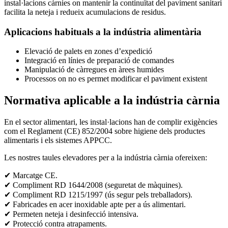
instal·lacions càrnies on mantenir la continuïtat del paviment sanitari
facilita la neteja i redueix acumulacions de residus.
Aplicacions habituals a la indústria alimentària
Elevació de palets en zones d’expedició
Integració en línies de preparació de comandes
Manipulació de càrregues en àrees humides
Processos on no es permet modificar el paviment existent
Normativa aplicable a la indústria càrnia
En el sector alimentari, les instal·lacions han de complir exigències
com el Reglament (CE) 852/2004 sobre higiene dels productes
alimentaris i els sistemes APPCC.
Les nostres taules elevadores per a la indústria càrnia ofereixen:
✔ Marcatge CE.
✔ Compliment RD 1644/2008 (seguretat de màquines).
✔ Compliment RD 1215/1997 (ús segur pels treballadors).
✔ Fabricades en acer inoxidable apte per a ús alimentari.
✔ Permeten neteja i desinfecció intensiva.
✔ Protecció contra atrapaments.