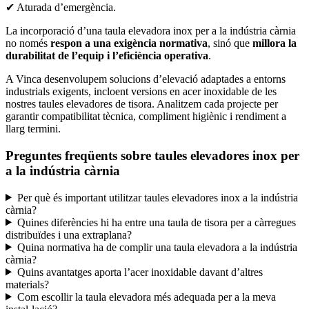
✔ Aturada d’emergència.
La incorporació d’una taula elevadora inox per a la indústria càrnia
no només
respon a una exigència normativa
, sinó que
millora la
durabilitat de l’equip i l’eficiència operativa
.
A Vinca desenvolupem solucions d’elevació adaptades a entorns
industrials exigents, incloent versions en acer inoxidable de les
nostres taules elevadores de tisora. Analitzem cada projecte per
garantir compatibilitat tècnica, compliment higiènic i rendiment a
llarg termini.
Preguntes freqüents sobre taules elevadores inox per
a la indústria càrnia
Per què és important utilitzar taules elevadores inox a la indústria
càrnia?
Quines diferències hi ha entre una taula de tisora per a càrregues
distribuïdes i una extraplana?
Quina normativa ha de complir una taula elevadora a la indústria
càrnia?
Quins avantatges aporta l’acer inoxidable davant d’altres
materials?
Com escollir la taula elevadora més adequada per a la meva