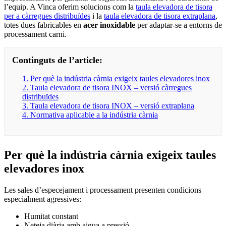
l’equip. A Vinca oferim solucions com la
taula elevadora de tisora
per a càrregues distribuïdes
i la
taula elevadora de tisora extraplana
,
totes dues fabricables en
acer inoxidable
per adaptar-se a entorns de
processament carni.
Continguts de l’article:
1. Per què la indústria càrnia exigeix taules elevadores inox
2. Taula elevadora de tisora INOX – versió càrregues
distribuïdes
3. Taula elevadora de tisora INOX – versió extraplana
4. Normativa aplicable a la indústria càrnia
Per què la indústria càrnia exigeix taules
elevadores inox
Les sales d’especejament i processament presenten condicions
especialment agressives:
Humitat constant
Neteja diària amb aigua a pressió