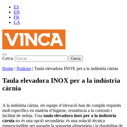
ES
EN
FR
CA
Cerca:
Home
|
Notícies
|
Taula elevadora INOX per a la indústria càrnia
Taula elevadora INOX per a la indústria
càrnia
A la indústria càrnia, els equips d’elevació han de complir requisits
molt específics en matèria d’higiene, resistència a la corrosió i
facilitat de neteja. Una
taula elevadora inox per a la indústria
càrnia
no és una opció secundària: és una solució tècnica
imprescindible per garantir la seguretat alimentària i la durabilitat de