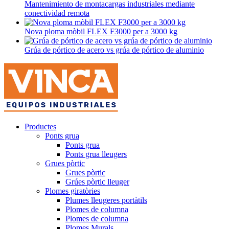
Mantenimiento de montacargas industriales mediante
conectividad remota
Nova ploma mòbil FLEX F3000 per a 3000 kg
Grúa de pórtico de acero vs grúa de pórtico de aluminio
Productes
Ponts grua
Ponts grua
Ponts grua lleugers
Grues pòrtic
Grues pòrtic
Grúes pòrtic lleuger
Plomes giratòries
Plumes lleugeres portàtils
Plomes de columna
Plomes de columna
Plomes Murals