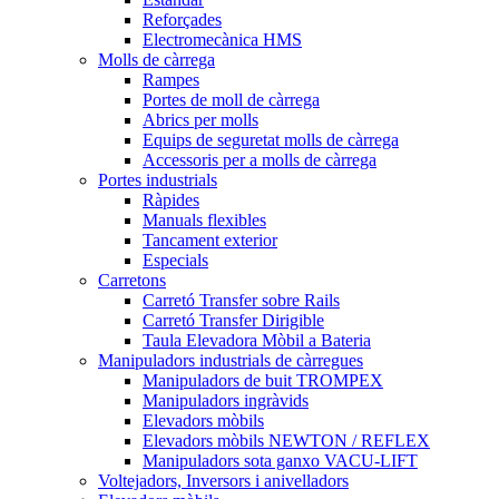
Reforçades
Electromecànica HMS
Molls de càrrega
Rampes
Portes de moll de càrrega
Abrics per molls
Equips de seguretat molls de càrrega
Accessoris per a molls de càrrega
Portes industrials
Ràpides
Manuals flexibles
Tancament exterior
Especials
Carretons
Carretó Transfer sobre Rails
Carretó Transfer Dirigible
Taula Elevadora Mòbil a Bateria
Manipuladors industrials de càrregues
Manipuladors de buit TROMPEX
Manipuladors ingràvids
Elevadors mòbils
Elevadors mòbils NEWTON / REFLEX
Manipuladors sota ganxo VACU-LIFT
Voltejadors, Inversors i anivelladors