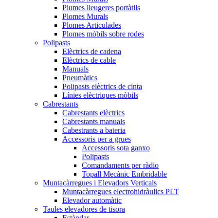
Plumes lleugeres portàtils
Plomes Murals
Plomes Articulades
Plomes mòbils sobre rodes
Polipasts
Elèctrics de cadena
Elèctrics de cable
Manuals
Pneumàtics
Polipasts elèctrics de cinta
Línies elèctriques mòbils
Cabrestants
Cabrestants elèctrics
Cabrestants manuals
Cabestrants a bateria
Accessoris per a grues
Accessoris sota ganxo
Polipasts
Comandaments per ràdio
Topall Mecànic Embridable
Muntacàrregues i Elevadors Verticals
Muntacàrregues electrohidràulics PLT
Elevador automàtic
Taules elevadores de tisora
Estàndar