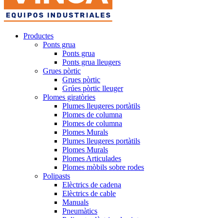
Productes
Ponts grua
Ponts grua
Ponts grua lleugers
Grues pòrtic
Grues pòrtic
Grúes pòrtic lleuger
Plomes giratòries
Plumes lleugeres portàtils
Plomes de columna
Plomes de columna
Plomes Murals
Plumes lleugeres portàtils
Plomes Murals
Plomes Articulades
Plomes mòbils sobre rodes
Polipasts
Elèctrics de cadena
Elèctrics de cable
Manuals
Pneumàtics