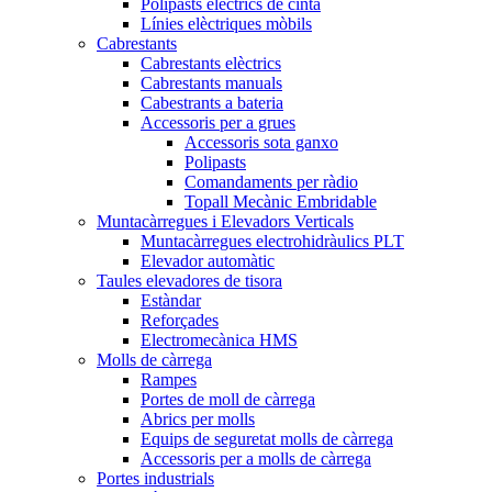
Polipasts elèctrics de cinta
Línies elèctriques mòbils
Cabrestants
Cabrestants elèctrics
Cabrestants manuals
Cabestrants a bateria
Accessoris per a grues
Accessoris sota ganxo
Polipasts
Comandaments per ràdio
Topall Mecànic Embridable
Muntacàrregues i Elevadors Verticals
Muntacàrregues electrohidràulics PLT
Elevador automàtic
Taules elevadores de tisora
Estàndar
Reforçades
Electromecànica HMS
Molls de càrrega
Rampes
Portes de moll de càrrega
Abrics per molls
Equips de seguretat molls de càrrega
Accessoris per a molls de càrrega
Portes industrials