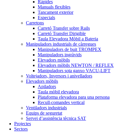
Ràpides
Manuals flexibles
Tancament exterior
Especials
Carretons
Carretó Transfer sobre Rails
Carretó Transfer Dirigible
Taula Elevadora Mòbil a Bateria
Manipuladors industrials de càrregues
Manipuladors de buit TROMPEX
Manipuladors ingràvids
Elevadors mòbils
Elevadors mòbils NEWTON / REFLEX
Manipuladors sota ganxo VACU-LIFT
Voltejadors, Inversors i anivelladors
Elevadors mòbils
Apiladors
Taula mòbil elevadora
Plataforma elevadora para una persona
Recull-comandes vertical
Ventiladors industrials
Equips de seguretat
Servei d’assistència tècnica SAT
Projectes
Sectors