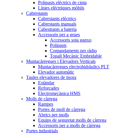
Polipasts elèctrics de cinta
Línies elèctriques mòbils
Cabrestants
Cabrestants elèctrics
Cabrestants manuals
Cabestrants a bateria
Accessoris per a grues
Accessoris sota ganxo
Polipasts
Comandaments per ràdio
Topall Mecànic Embridable
Muntacàrregues i Elevadors Verticals
Muntacàrregues electrohidràulics PLT
Elevador automàtic
Taules elevadores de tisora
Estàndar
Reforçades
Electromecànica HMS
Molls de càrrega
Rampes
Portes de moll de càrrega
Abrics per molls
Equips de seguretat molls de càrrega
Accessoris per a molls de càrrega
Portes industrials