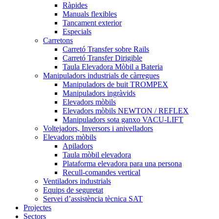
Ràpides
Manuals flexibles
Tancament exterior
Especials
Carretons
Carretó Transfer sobre Rails
Carretó Transfer Dirigible
Taula Elevadora Mòbil a Bateria
Manipuladors industrials de càrregues
Manipuladors de buit TROMPEX
Manipuladors ingràvids
Elevadors mòbils
Elevadors mòbils NEWTON / REFLEX
Manipuladors sota ganxo VACU-LIFT
Voltejadors, Inversors i anivelladors
Elevadors mòbils
Apiladors
Taula mòbil elevadora
Plataforma elevadora para una persona
Recull-comandes vertical
Ventiladors industrials
Equips de seguretat
Servei d’assistència tècnica SAT
Projectes
Sectors