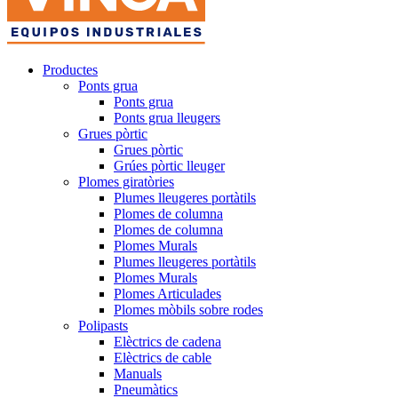
Productes
Ponts grua
Ponts grua
Ponts grua lleugers
Grues pòrtic
Grues pòrtic
Grúes pòrtic lleuger
Plomes giratòries
Plumes lleugeres portàtils
Plomes de columna
Plomes de columna
Plomes Murals
Plumes lleugeres portàtils
Plomes Murals
Plomes Articulades
Plomes mòbils sobre rodes
Polipasts
Elèctrics de cadena
Elèctrics de cable
Manuals
Pneumàtics