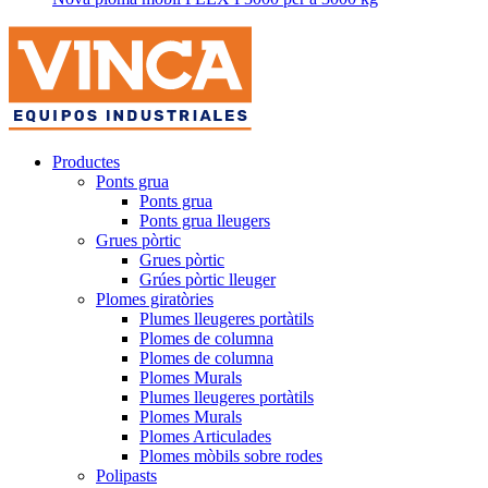
Productes
Ponts grua
Ponts grua
Ponts grua lleugers
Grues pòrtic
Grues pòrtic
Grúes pòrtic lleuger
Plomes giratòries
Plumes lleugeres portàtils
Plomes de columna
Plomes de columna
Plomes Murals
Plumes lleugeres portàtils
Plomes Murals
Plomes Articulades
Plomes mòbils sobre rodes
Polipasts