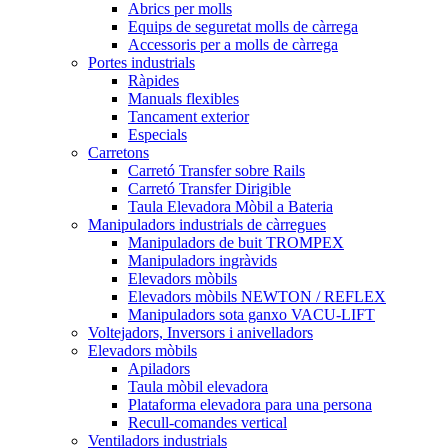
Abrics per molls
Equips de seguretat molls de càrrega
Accessoris per a molls de càrrega
Portes industrials
Ràpides
Manuals flexibles
Tancament exterior
Especials
Carretons
Carretó Transfer sobre Rails
Carretó Transfer Dirigible
Taula Elevadora Mòbil a Bateria
Manipuladors industrials de càrregues
Manipuladors de buit TROMPEX
Manipuladors ingràvids
Elevadors mòbils
Elevadors mòbils NEWTON / REFLEX
Manipuladors sota ganxo VACU-LIFT
Voltejadors, Inversors i anivelladors
Elevadors mòbils
Apiladors
Taula mòbil elevadora
Plataforma elevadora para una persona
Recull-comandes vertical
Ventiladors industrials