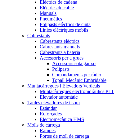
Elèctrics de cadena
Elèctrics de cable
Manuals
Pneumàtics
Polipasts elèctrics de cinta
Línies elèctriques mòbils
Cabrestants
Cabrestants elèctrics
Cabrestants manuals
Cabestrants a bateria
Accessoris per a grues
Accessoris sota ganxo
Polipasts
Comandaments per ràdio
Topall Mecànic Embridable
Muntacàrregues i Elevadors Verticals
Muntacàrregues electrohidràulics PLT
Elevador automàtic
Taules elevadores de tisora
Estàndar
Reforçades
Electromecànica HMS
Molls de càrrega
Rampes
Portes de moll de càrrega