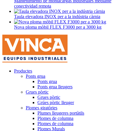
Mantenimiento de montacargas industriales mediante
conectividad remota
Taula elevadora INOX per a la indústria càrnia
Nova ploma mòbil FLEX F3000 per a 3000 kg
Productes
Ponts grua
Ponts grua
Ponts grua lleugers
Grues pòrtic
Grues pòrtic
Grúes pòrtic lleuger
Plomes giratòries
Plumes lleugeres portàtils
Plomes de columna
Plomes de columna
Plomes Murals