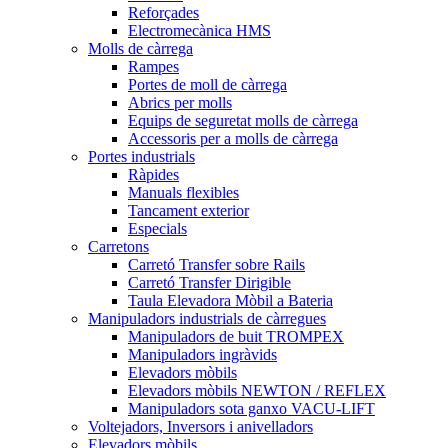
Reforçades
Electromecànica HMS
Molls de càrrega
Rampes
Portes de moll de càrrega
Abrics per molls
Equips de seguretat molls de càrrega
Accessoris per a molls de càrrega
Portes industrials
Ràpides
Manuals flexibles
Tancament exterior
Especials
Carretons
Carretó Transfer sobre Rails
Carretó Transfer Dirigible
Taula Elevadora Mòbil a Bateria
Manipuladors industrials de càrregues
Manipuladors de buit TROMPEX
Manipuladors ingràvids
Elevadors mòbils
Elevadors mòbils NEWTON / REFLEX
Manipuladors sota ganxo VACU-LIFT
Voltejadors, Inversors i anivelladors
Elevadors mòbils