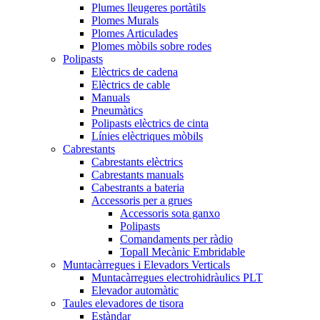
Plumes lleugeres portàtils
Plomes Murals
Plomes Articulades
Plomes mòbils sobre rodes
Polipasts
Elèctrics de cadena
Elèctrics de cable
Manuals
Pneumàtics
Polipasts elèctrics de cinta
Línies elèctriques mòbils
Cabrestants
Cabrestants elèctrics
Cabrestants manuals
Cabestrants a bateria
Accessoris per a grues
Accessoris sota ganxo
Polipasts
Comandaments per ràdio
Topall Mecànic Embridable
Muntacàrregues i Elevadors Verticals
Muntacàrregues electrohidràulics PLT
Elevador automàtic
Taules elevadores de tisora
Estàndar