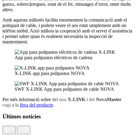
ganxo, sobrecàrregues, estat de el fre, missatges d’error, entre molts
altres.
Amb aquesta millorés facilita enormement la comunicació amb el
polispast de cable, i podem veure el seu estat simplement amb un
telèfon mòbil. Això millora la cooperació amb el servei d’assistència
i permet saber quan és realment necessària la inspecció de
manteniment.
App para polipastos eléctricos de cadena
X-LINK app para polipastos NOVA
SWF X-LINK App para polipastos de cable NOVA
Per més informació sobre
de
l nou
X-LINK
i
del
N
ova
Master
vagi
a la
fitxa del producte
.
Últimes notícies