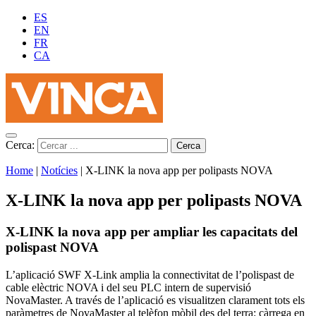
ES
EN
FR
CA
Cerca:
Home
|
Notícies
|
X-LINK la nova app per polipasts NOVA
X-LINK la nova app per polipasts NOVA
X-LINK la nova app per ampliar les capacitats del
polispast NOVA
L’aplicació SWF X-Link amplia la connectivitat de l’polispast de
cable elèctric NOVA i del seu PLC intern de supervisió
NovaMaster. A través de l’aplicació es visualitzen clarament tots els
paràmetres de NovaMaster al telèfon mòbil des del terra: càrrega en