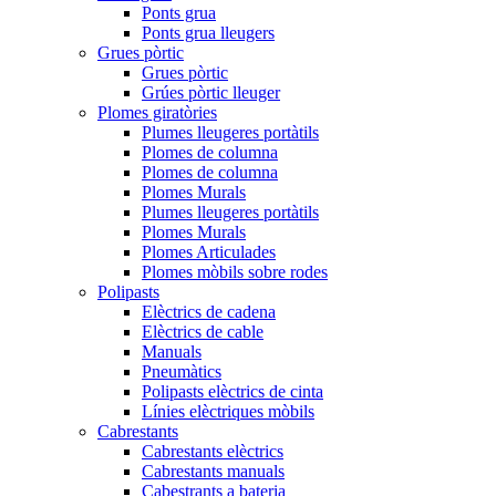
Ponts grua
Ponts grua lleugers
Grues pòrtic
Grues pòrtic
Grúes pòrtic lleuger
Plomes giratòries
Plumes lleugeres portàtils
Plomes de columna
Plomes de columna
Plomes Murals
Plumes lleugeres portàtils
Plomes Murals
Plomes Articulades
Plomes mòbils sobre rodes
Polipasts
Elèctrics de cadena
Elèctrics de cable
Manuals
Pneumàtics
Polipasts elèctrics de cinta
Línies elèctriques mòbils
Cabrestants
Cabrestants elèctrics
Cabrestants manuals
Cabestrants a bateria