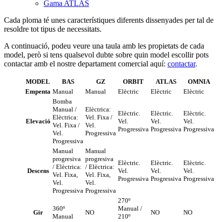
Gama ATLAS
Cada ploma té unes característiques diferents dissenyades per tal de
resoldre tot tipus de necessitats.
A continuació, podeu veure una taula amb les propietats de cada
model, però si tens qualsevol dubte sobre quin model escollir pots
contactar amb el nostre departament comercial aquí:
contactar
.
MODEL
BAS
GZ
ORBIT
ATLAS
OMNIA
Empenta
Manual
Manual
Elèctric
Elèctric
Elèctric
Bomba
Manual /
Elèctrica:
Elèctric.
Elèctric.
Elèctric.
Elèctrica:
Vel. Fixa /
Elevació
Vel.
Vel.
Vel.
Vel. Fixa /
Vel.
Progressiva
Progressiva
Progressiva
Vel.
Progressiva
Progressiva
Manual
Manual
progresiva
progresiva
Elèctric.
Elèctric.
Elèctric.
/ Elèctrica:
/ Elèctrica:
Descens
Vel.
Vel.
Vel.
Vel. Fixa,
Vel. Fixa,
Progressiva
Progressiva
Progressiva
Vel.
Vel.
Progressiva
Progressiva
270º
360º
Manual /
Gir
NO
NO
NO
Manual
210º