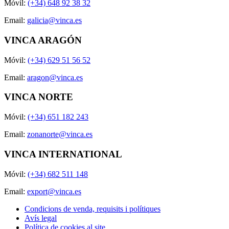
Móvil:
(+34) 648 92 38 32
Email:
galicia@vinca.es
VINCA ARAGÓN
Móvil:
(+34) 629 51 56 52
Email:
aragon@vinca.es
VINCA NORTE
Móvil:
(+34) 651 182 243
Email:
zonanorte@vinca.es
VINCA INTERNATIONAL
Móvil:
(+34) 682 511 148
Email:
export@vinca.es
Condicions de venda, requisits i polítiques
Avís legal
Política de cookies al site