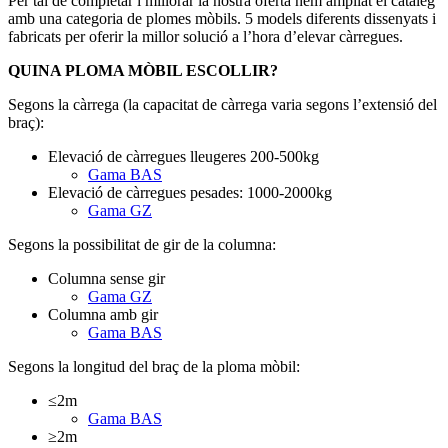
Per tal de completar i millorar la nostra oferta hem ampliat el catàleg
amb una categoria de plomes mòbils. 5 models diferents dissenyats i
fabricats per oferir la millor solució a l’hora d’elevar càrregues.
QUINA PLOMA MÒBIL ESCOLLIR?
Segons la càrrega (la capacitat de càrrega varia segons l’extensió del
braç):
Elevació de càrregues lleugeres 200-500kg
Gama BAS
Elevació de càrregues pesades: 1000-2000kg
Gama GZ
Segons la possibilitat de gir de la columna:
Columna sense gir
Gama GZ
Columna amb gir
Gama BAS
Segons la longitud del braç de la ploma mòbil:
≤2m
Gama BAS
≥2m