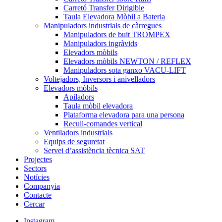
Carretó Transfer Dirigible
Taula Elevadora Mòbil a Bateria
Manipuladors industrials de càrregues
Manipuladors de buit TROMPEX
Manipuladors ingràvids
Elevadors mòbils
Elevadors mòbils NEWTON / REFLEX
Manipuladors sota ganxo VACU-LIFT
Voltejadors, Inversors i anivelladors
Elevadors mòbils
Apiladors
Taula mòbil elevadora
Plataforma elevadora para una persona
Recull-comandes vertical
Ventiladors industrials
Equips de seguretat
Servei d’assistència tècnica SAT
Projectes
Sectors
Notícies
Companyia
Contacte
Cercar
Instagram