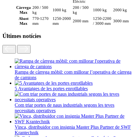
Elèctric
Càrrega
200 / 500
200 / 500
1000 kg
1000 kg
2000 kg
Max
kg
kg
Abast
770-1270
1250-2000
1250-2200
2000 mm
3000 mm
Max
mm
mm
/ 3000 mm
Últimes notícies
Rampa de càrrega mòbil: com millorar l’operativa de càrrega
de camions
5 Avantatges de les portes enrotllables
Com triar portes de naus industrials segons les teves
necessitats operatives
Vinca, distribuidor con insignia Master Plus Partner de SWF
Krantechnik