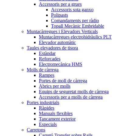
Accessoris per a grues
Accessoris sota ganxo
Polipasts
Comandaments per ràdio
Topall Mecànic Embridable
Muntacàrregues i Elevadors Verticals
Muntacàrregues electrohidràulics PLT
Elevador automàtic
Taules elevadores de tisora
Estàndar
Reforçades
Electromecànica HMS
Molls de càrrega
Rampes
Portes de moll de càrrega
Abrics per molls
Equips de seguretat molls de càrrega
Accessoris per a molls de càrrega
Portes industrials
Ràpides
Manuals flexibles
Tancament exterior
Especials
Carretons
Carretó Transfer sobre Rails