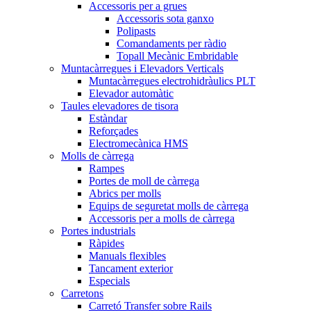
Accessoris per a grues
Accessoris sota ganxo
Polipasts
Comandaments per ràdio
Topall Mecànic Embridable
Muntacàrregues i Elevadors Verticals
Muntacàrregues electrohidràulics PLT
Elevador automàtic
Taules elevadores de tisora
Estàndar
Reforçades
Electromecànica HMS
Molls de càrrega
Rampes
Portes de moll de càrrega
Abrics per molls
Equips de seguretat molls de càrrega
Accessoris per a molls de càrrega
Portes industrials
Ràpides
Manuals flexibles
Tancament exterior
Especials
Carretons
Carretó Transfer sobre Rails