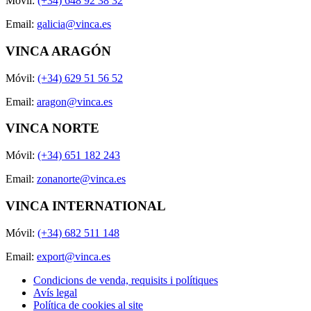
Móvil:
(+34) 648 92 38 32
Email:
galicia@vinca.es
VINCA ARAGÓN
Móvil:
(+34) 629 51 56 52
Email:
aragon@vinca.es
VINCA NORTE
Móvil:
(+34) 651 182 243
Email:
zonanorte@vinca.es
VINCA INTERNATIONAL
Móvil:
(+34) 682 511 148
Email:
export@vinca.es
Condicions de venda, requisits i polítiques
Avís legal
Política de cookies al site