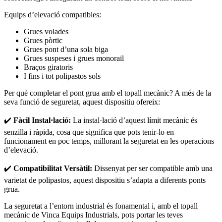
Equips d’elevació compatibles:
Grues volades
Grues pòrtic
Grues pont d’una sola biga
Grues suspeses i grues monorail
Braços giratoris
I fins i tot polipastos sols
Per què completar el pont grua amb el topall mecànic? A més de la
seva funció de seguretat, aquest dispositiu ofereix:
✔️
Fàcil Instal·lació:
La instal·lació d’aquest límit mecànic és
senzilla i ràpida, cosa que significa que pots tenir-lo en
funcionament en poc temps, millorant la seguretat en les operacions
d’elevació.
✔️
Compatibilitat Versàtil:
Dissenyat per ser compatible amb una
varietat de polipastos, aquest dispositiu s’adapta a diferents ponts
grua.
La seguretat a l’entorn industrial és fonamental i, amb el topall
mecànic de Vinca Equips Industrials, pots portar les teves