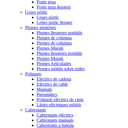
Ponts grua
Ponts grua lleugers
Grues pòrtic
Grues pòrtic
Grúes pòrtic lleuger
Plomes giratòries
Plumes lleugeres portàtils
Plomes de columna
Plomes de columna
Plomes Murals
Plumes lleugeres portàtils
Plomes Murals
Plomes Articulades
Plomes mòbils sobre rodes
Polipasts
Elèctrics de cadena
Elèctrics de cable
Manuals
Pneumàtics
Polipasts elèctrics de cinta
Línies elèctriques mòbils
Cabrestants
Cabrestants elèctrics
Cabrestants manuals
Cabestrants a bateria