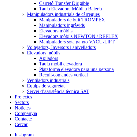
Carretó Transfer Dirigible
Taula Elevadora Mòbil a Bateria
Manipuladors industrials de càrregues
Manipuladors de buit TROMPEX
Manipuladors ingràvids
Elevadors mòbils
Elevadors mòbils NEWTON / REFLEX
Manipuladors sota ganxo VACU-LIFT
Voltejadors, Inversors i anivelladors
Elevadors mòbils
Apiladors
Taula mòbil elevadora
Plataforma elevadora para una persona
Recull-comandes vertical
Ventiladors industrials
Equips de seguretat
Servei d’assistència tècnica SAT
Projectes
Sectors
Notícies
Companyia
Contacte
Cercar
Instagram