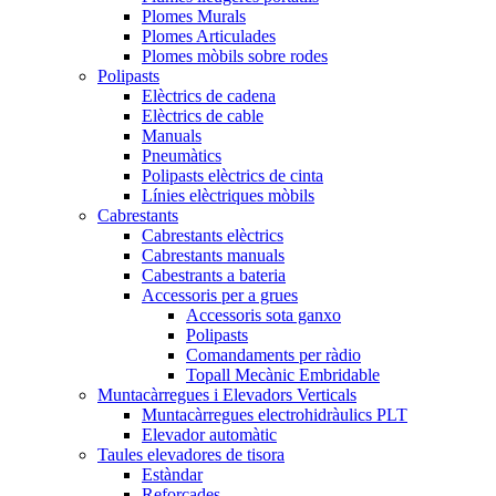
Plomes Murals
Plomes Articulades
Plomes mòbils sobre rodes
Polipasts
Elèctrics de cadena
Elèctrics de cable
Manuals
Pneumàtics
Polipasts elèctrics de cinta
Línies elèctriques mòbils
Cabrestants
Cabrestants elèctrics
Cabrestants manuals
Cabestrants a bateria
Accessoris per a grues
Accessoris sota ganxo
Polipasts
Comandaments per ràdio
Topall Mecànic Embridable
Muntacàrregues i Elevadors Verticals
Muntacàrregues electrohidràulics PLT
Elevador automàtic
Taules elevadores de tisora
Estàndar
Reforçades