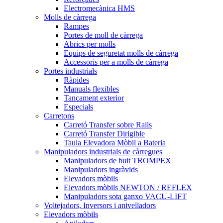
Electromecànica HMS
Molls de càrrega
Rampes
Portes de moll de càrrega
Abrics per molls
Equips de seguretat molls de càrrega
Accessoris per a molls de càrrega
Portes industrials
Ràpides
Manuals flexibles
Tancament exterior
Especials
Carretons
Carretó Transfer sobre Rails
Carretó Transfer Dirigible
Taula Elevadora Mòbil a Bateria
Manipuladors industrials de càrregues
Manipuladors de buit TROMPEX
Manipuladors ingràvids
Elevadors mòbils
Elevadors mòbils NEWTON / REFLEX
Manipuladors sota ganxo VACU-LIFT
Voltejadors, Inversors i anivelladors
Elevadors mòbils