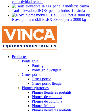
conectividad remota
Taula elevadora INOX per a la indústria càrnia
Nova ploma mòbil FLEX F3000 per a 3000 kg
Productes
Ponts grua
Ponts grua
Ponts grua lleugers
Grues pòrtic
Grues pòrtic
Grúes pòrtic lleuger
Plomes giratòries
Plumes lleugeres portàtils
Plomes de columna
Plomes de columna
Plomes Murals
Plumes lleugeres portàtils